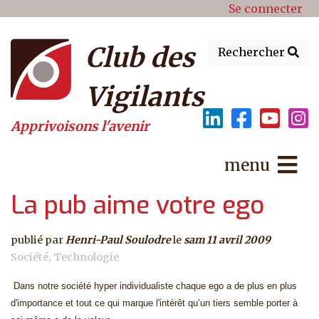
Menu du compte de l'utilisat
Aller au contenu principal
Se connecter
Club des
Rechercher
Vigilants
Apprivoisons l'avenir
menu
La pub aime votre ego
publié par
Henri-Paul Soulodre
le
sam 11 avril 2009
Société
Technologie
Dans notre société hyper individualiste
chaque ego
a de plus en plus
d'importance et tout ce qui marque l'intérêt qu’un tiers semble porter à