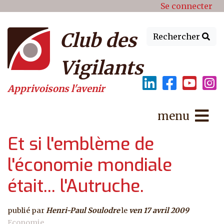
Menu du compte de l'utilisat
Aller au contenu principal
Se connecter
Club des
Rechercher
Vigilants
Apprivoisons l'avenir
menu
Et si l'emblème de
l'économie mondiale
était... l'Autruche.
publié par
Henri-Paul Soulodre
le
ven 17 avril 2009
Economie