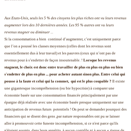
Aux Etats-Unis, seuls les 5 % des citoyens les plus riches
ont vu leurs revenus
augmenter lors des 10 dernières années.
Les 95 % autres ont vu leurs
revenus stagner ou diminuer ...
Si la consommation a bien continué d’augmenter, c’est uniquement parce
que l’on a poussé les classes moyennes (celles dont les revenus sont
essentiellement dus à leur travail) et les pauvres (ceux qui n’ont pas de
revenus pour à
s’endetter de façon insoutenable.
!
Lorsque les revenus
stagnent, le choix est donc entre travailler de plus en plus en plus ou bien
s'endetter de plus en plus ... pour acheter autant sinon plus.
Entre celui qui
pousse à la faute et celui qui la
commet, qui est le plus coupable ?
Il existe
une gigantesque incompréhension (ou bie hypocrisie) à comparer une
économie basée sur une consommation
financée principalement par une
épargne déjà réalisée avec une économie basée presque uniquement sur une
anticipation de revenus futurs potentiels !
On peut se demander pourquoi des
financiers qui se disent des gens ,par nature responsables ont pu se laisser
aller à promouvoir cette funeste incompréhension, si ce n'est parce qu'ils
n'étaient soumis, dans leurs appétits, à aucun contrôle ni à aucun « risque de