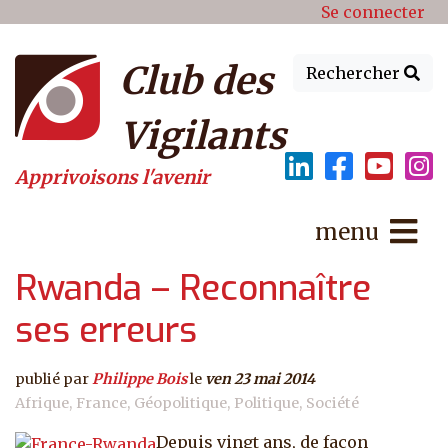
Menu du compte de l'utilisat
Aller au contenu principal
Se connecter
Club des
Rechercher
Vigilants
Apprivoisons l'avenir
menu
Rwanda – Reconnaître
ses erreurs
publié par
Philippe Bois
le
ven 23 mai 2014
Afrique
France
Géopolitique
Politique
Société
Depuis vingt ans, de façon