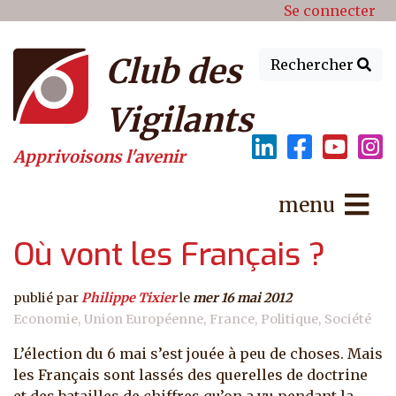
Menu du compte de l'utilisat
Aller au contenu principal
Se connecter
Club des
Rechercher
Vigilants
Apprivoisons l'avenir
menu
Où vont les Français ?
publié par
Philippe Tixier
le
mer 16 mai 2012
Economie
Union Européenne
France
Politique
Société
L’élection du 6 mai s’est jouée à peu de choses. Mais
les Français sont lassés des querelles de doctrine