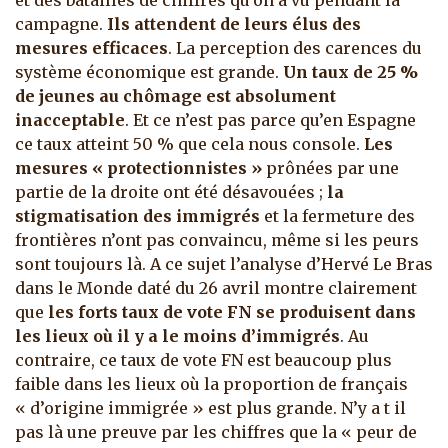
et des batailles de chiffres qu’on a vu pendant la
campagne.
Ils attendent de leurs élus des
mesures efficaces
. La perception des carences du
système économique est grande.
Un taux de 25 %
de jeunes au chômage est absolument
inacceptable
. Et ce n’est pas parce qu’en Espagne
ce taux atteint 50 % que cela nous console.
Les
mesures « protectionnistes »
prônées par une
partie de la droite ont été désavouées ;
la
stigmatisation des immigrés
et la fermeture des
frontières n’ont pas convaincu, même si les peurs
sont toujours là. A ce sujet l’analyse d’Hervé Le Bras
dans le Monde daté du 26 avril montre clairement
que
les forts taux de vote FN se produisent dans
les lieux où il y a le moins d’immigrés
. Au
contraire, ce taux de vote FN est beaucoup plus
faible dans les lieux où la proportion de français
« d’origine immigrée » est plus grande. N’y a t il
pas là une preuve par les chiffres que la « peur de