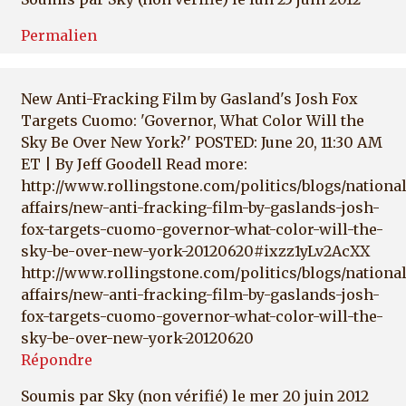
Permalien
New Anti-Fracking Film by Gasland's Josh Fox
Targets Cuomo: 'Governor, What Color Will the
Sky Be Over New York?' POSTED: June 20, 11:30 AM
ET | By Jeff Goodell Read more:
http://www.rollingstone.com/politics/blogs/national
affairs/new-anti-fracking-film-by-gaslands-josh-
fox-targets-cuomo-governor-what-color-will-the-
sky-be-over-new-york-20120620#ixzz1yLv2AcXX
http://www.rollingstone.com/politics/blogs/national
affairs/new-anti-fracking-film-by-gaslands-josh-
fox-targets-cuomo-governor-what-color-will-the-
sky-be-over-new-york-20120620
Répondre
Soumis par
Sky (non vérifié)
le mer 20 juin 2012