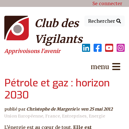
Menu du compte de l'utilisat
Aller au contenu principal
Se connecter
Club des
Rechercher
Vigilants
Apprivoisons l'avenir
menu
Pétrole et gaz : horizon
2030
publié par
Christophe de Margerie
le
ven 25 mai 2012
Union Européenne
France
Entreprises
Energie
L’énergie est au cœur de tout.
Elle est