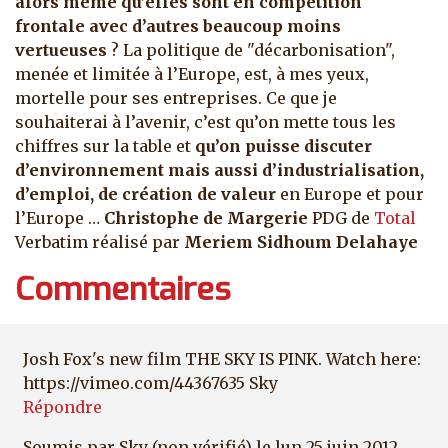
alors même qu’elles sont en compétition
frontale avec d’autres beaucoup moins
vertueuses
? La politique de "décarbonisation",
menée et limitée à l’Europe, est, à mes yeux,
mortelle pour ses entreprises. Ce que je
souhaiterai à l’avenir, c’est qu’on mette tous les
chiffres sur la table et
qu’on puisse discuter
d’environnement mais aussi d’industrialisation,
d’emploi, de création de valeur
en Europe et pour
l’Europe …
Christophe de Margerie
PDG de
Total
Verbatim réalisé par
Meriem Sidhoum Delahaye
Commentaires
Josh Fox's new film THE SKY IS PINK. Watch here:
https://vimeo.com/44367635 Sky
Répondre
Soumis par
Sky (non vérifié)
le lun 25 juin 2012