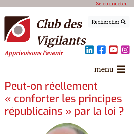
Menu du compte de l'utilisat
Aller au contenu principal
Se connecter
Club des
Rechercher
Vigilants
Apprivoisons l'avenir
menu
Peut-on réellement
« conforter les principes
républicains » par la loi ?