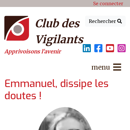
Menu du compte de l'utilisat
Aller au contenu principal
Se connecter
Club des
Rechercher
Vigilants
Apprivoisons l'avenir
menu
Emmanuel, dissipe les
doutes !