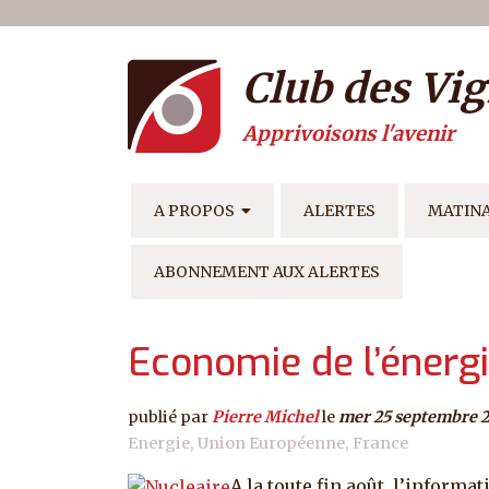
Menu du compte de l'ut
Aller au contenu principal
Club des Vig
Apprivoisons l'avenir
NAVIGATION PRINCIPAL
A PROPOS
ALERTES
MATIN
ABONNEMENT AUX ALERTES
Economie de l’énergi
publié par
Pierre Michel
le
mer 25 septembre 
Energie
Union Européenne
France
A la toute fin août, l’informa