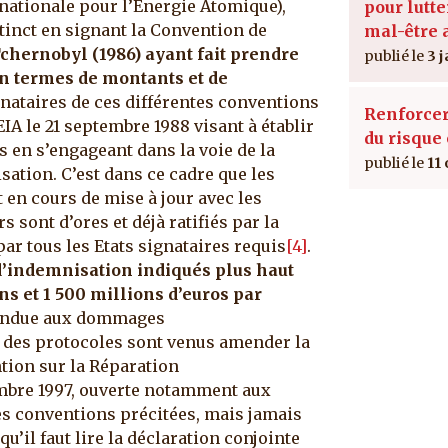
rnationale pour l’Energie Atomique),
pour lutte
tinct en signant la Convention de
mal-être a
chernobyl (1986) ayant fait prendre
3 j
n termes de montants et de
ignataires de ces différentes conventions
Renforcer
 le 21 septembre 1988 visant à établir
du risque
s en s’engageant dans la voie de la
11 
ation. C’est dans ce cadre que les
 en cours de mise à jour avec les
s sont d’ores et déjà ratifiés par la
ar tous les Etats signataires requis
[4]
.
 d’indemnisation indiqués plus haut
s et 1 500 millions d’euros par
étendue aux dommages
des protocoles sont venus amender la
tion sur la Réparation
embre 1997, ouverte notamment aux
des conventions précitées, mais jamais
u’il faut lire la déclaration conjointe