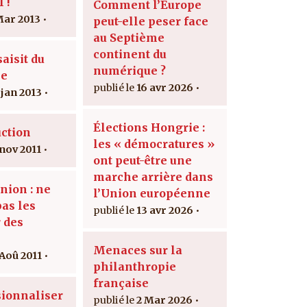
 !
Comment l’Europe
Mar 2013
peut-elle peser face
au Septième
continent du
aisit du
numérique ?
me
16 avr 2026
 jan 2013
Élections Hongrie :
ction
les « démocratures »
 nov 2011
ont peut-être une
marche arrière dans
nion : ne
l’Union européenne
as les
13 avr 2026
 des
Menaces sur la
 Aoû 2011
philanthropie
française
ionnaliser
2 Mar 2026