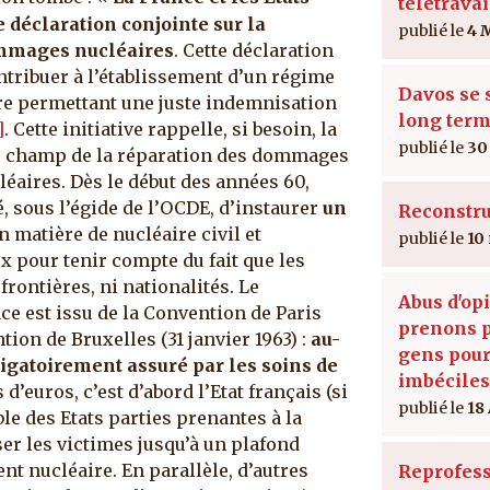
télétravail
e déclaration conjointe sur la
4 
ommages nucléaires
. Cette déclaration
tribuer à l’établissement d’un régime
Davos se s
ire permettant une juste indemnisation
long ter
]
.
Cette initiative rappelle, si besoin, la
30
le champ de la réparation des dommages
léaires. Dès le début des années 60,
é, sous l’égide de l’OCDE, d’instaurer
un
Reconstru
n matière de nucléaire civil et
10
x pour tenir compte du fait que les
ontières, ni nationalités. Le
Abus d'opi
ce est issu de la Convention de Paris
prenons p
ion de Bruxelles (31 janvier 1963) :
au-
gens pour
igatoirement assuré par les soins de
imbéciles
s d’euros, c’est d’abord l’Etat français (si
18
ble des Etats parties prenantes à la
er les victimes jusqu’à un plafond
nt nucléaire. En parallèle, d’autres
Reprofess