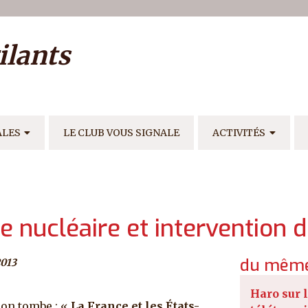
ilisateur
ilants
E
ALES
LE CLUB VOUS SIGNALE
ACTIVITÉS
e nucléaire et intervention 
du même
2013
Haro sur 
tion tombe : «
La France et les États-