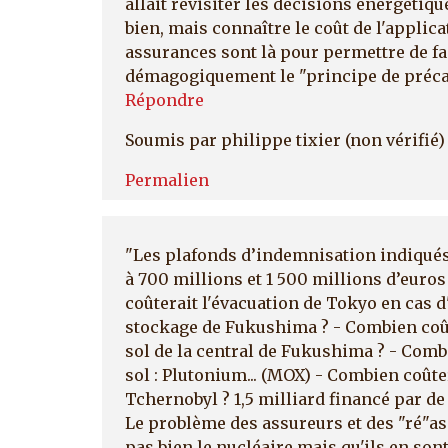
allait revisiter les décisions énergétiqu
bien, mais connaître le coût de l'applica
assurances sont là pour permettre de f
démagogiquement le "principe de préca
Répondre
Soumis par
philippe tixier (non vérifié)
Permalien
"Les plafonds d’indemnisation indiqué
à 700 millions et 1 500 millions d’euro
coûterait l'évacuation de Tokyo en cas 
stockage de Fukushima ? - Combien coût
sol de la central de Fukushima ? - Comb
sol : Plutonium... (MOX) - Combien coû
Tchernobyl ? 1,5 milliard financé par de 
Le problème des assureurs et des "ré"as
pas bien le nucléaire mais qu'ils en sont