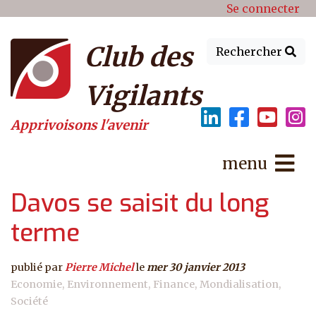
Menu du compte de l'utilisat
Aller au contenu principal
Se connecter
Club des
Rechercher
Vigilants
Apprivoisons l'avenir
menu
Davos se saisit du long
terme
publié par
Pierre Michel
le
mer 30 janvier 2013
Economie
Environnement
Finance
Mondialisation
Société