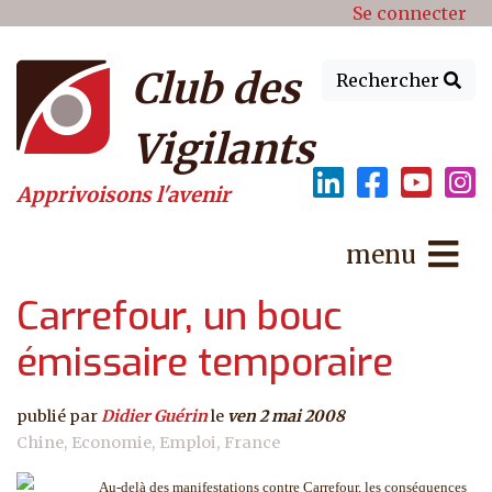
Menu du compte de l'utilisat
Aller au contenu principal
Se connecter
Club des
Rechercher
Vigilants
Apprivoisons l'avenir
menu
Carrefour, un bouc
émissaire temporaire
publié par
Didier Guérin
le
ven 2 mai 2008
Chine
Economie
Emploi
France
Au-delà des manifestations contre Carrefour, les conséquences