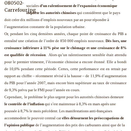
sociales
d’un ralentissement de l’expansion économique
inquiète les autorités chinoises
qui considèrent que le pays
doit créer dix millions d’emplois nouveaux par an pour répondre à
l’augmentation constante de la population urbaine.
Or, pendant les cinq dernières années, chaque point de croissance du PIB a
entraîné une création de l’ordre de 850 000 emplois nouveaux.
Dès lors, une
croissance inférieure à 11% pèse sur le chômage et une croissance de 8%
est qualifiée de récession
. Alors qu’un ralentissement sensible était attendu
pour le premier trimestre, l’économie chinoise a encore étonné. Elle a bondi
de 10,6% pendant cette période. Certes, cette performance est en retrait par
rapport au chiffre – récemment révisé à la hausse – de 11,9% d’augmentation
du PIB pour l’année 2007, mais encore bien supérieure au taux de croissance
de 9,3% prévu par le FMI pour l’année en cours.
Cependant, le problème le plus urgent pour les autorités chinoises demeure
le contrôle de l’inflation
qui s’est maintenue à 8,3% en mars après une
poussée à 8,7% le mois précédent. Les manifestations anti-françaises
accommodent le pouvoir central car
elles détournent les préoccupations de
l’opinion publique
de l’augmentation des prix des carburants ainsi que de la