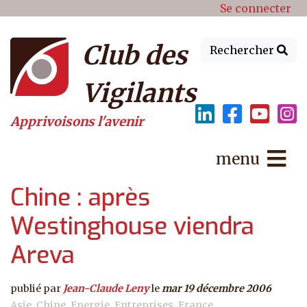
Menu du compte de l'utilisat
Aller au contenu principal
Se connecter
Club des
Rechercher
Vigilants
Apprivoisons l'avenir
menu
Chine : après
Westinghouse viendra
Areva
publié par
Jean-Claude Leny
le
mar 19 décembre 2006
Asie
Chine
Energie
Entreprises
France