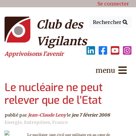
Menu du compte de l'utilisat
Aller au contenu principal
Se connecter
Club des
Rechercher
Vigilants
Apprivoisons l'avenir
menu
Le nucléaire ne peut
relever que de l’Etat
publié par
Jean-Claude Leny
le
jeu 7 février 2008
Energie
Entreprises
France
Le nucléaire, tant civil que militaire est au cœur de