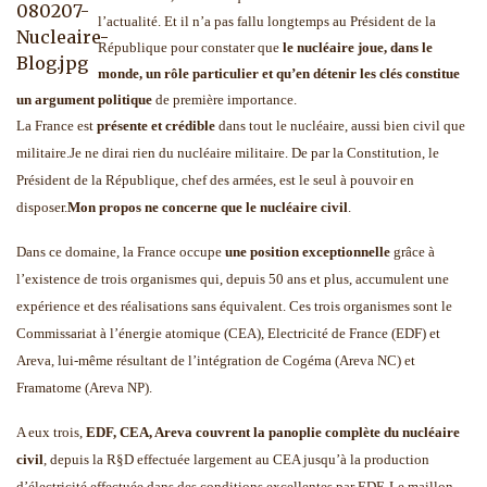
l’actualité. Et i
l n’a pas fallu longtemps au Président de la
République pour constater que
le nucléaire joue, dans le
monde, un rôle particulier et qu’en détenir les clés constitue
un argument politique
de première importance.
La France est
présente et crédible
dans tout le nucléaire, aussi bien civil que
militaire.
Je ne dirai rien du nucléaire militaire. De par la Constitution, le
Président de la République, chef des armées, est le seul à pouvoir en
disposer.
Mon propos ne concerne que le nucléaire civil
.
Dans ce domaine, la France occupe
une position exceptionnelle
grâce à
l’existence de trois organismes qui, depuis 50 ans et plus, accumulent une
expérience et des réalisations sans équivalent. Ces trois organismes sont le
Commissariat à l’énergie atomique (CEA), Electricité de France (EDF) et
Areva, lui-même résultant de l’intégration de Cogéma (Areva NC) et
Framatome (Areva NP).
A eux trois,
EDF, CEA, Areva couvrent la panoplie complète du nucléaire
civil
, depuis la R§D effectuée largement au CEA jusqu’à la production
d’électricité effectuée dans des conditions excellentes par EDF. Le maillon