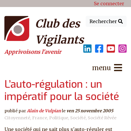
Menu du compte de l'utilisat
Aller au contenu principal
Se connecter
Club des
Rechercher
Vigilants
Apprivoisons l'avenir
menu
L’auto-régulation : un
impératif pour la société
publié par
Alain de Vulpian
le
ven 25 novembre 2005
Citoyenneté
France
Politique
Société
Société Rêvée
Une société qui ne sait plus s'auto-réguler est