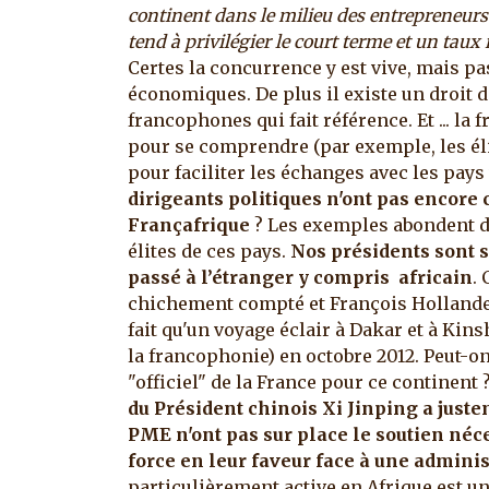
continent dans le milieu des entrepreneurs 
tend à privilégier le court terme et un taux
Certes la concurrence y est vive, mais p
économiques. De plus il existe un droit d
francophones qui fait référence. Et ... la
pour se comprendre (par exemple, les éli
pour faciliter les échanges avec les pay
dirigeants politiques n'ont pas encore
Françafrique
? Les exemples abondent de
élites de ces pays.
Nos présidents sont 
passé à l’étranger y compris africain
.
chichement compté et François Hollande, s
fait qu'un voyage éclair à Dakar et à Kin
la francophonie) en octobre 2012. Peut-o
"officiel" de la France pour ce continent 
du Président chinois Xi Jinping a juste
PME n'ont pas sur place le soutien néce
force en leur faveur face à une adminis
particulièrement active en Afrique est un