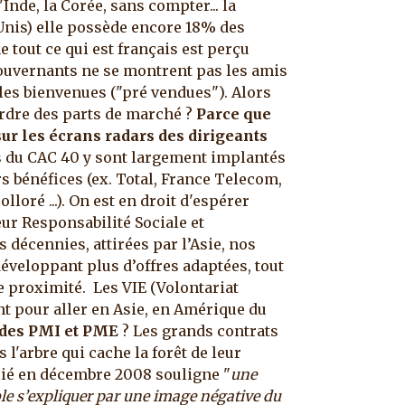
Inde, la Corée, sans compter... la
s-Unis) elle possède encore 18% des
 tout ce qui est français est perçu
uvernants ne se montrent pas les amis
les bienvenues ("pré vendues"). Alors
erdre des parts de marché ?
Parce que
sur les écrans radars des dirigeants
s du CAC 40 y sont largement implantés
urs bénéfices (ex. Total, France Telecom,
loré ...). On est en droit d'espérer
ur Responsabilité Sociale et
 décennies, attirées par l’Asie, nos
développant plus d’offres adaptées, tout
 proximité. Les VIE (Volontariat
nt pour aller en Asie, en Amérique du
 des PMI et PME
? Les grands contrats
l'arbre qui cache la forêt de leur
ié en décembre 2008 souligne "
une
mble s’expliquer par une image négative du