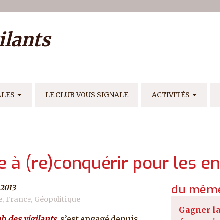
ilisateur
ilants
E
ALES
LE CLUB VOUS SIGNALE
ACTIVITÉS
ire à (re)conquérir pour les e
du même
 2013
e
France
Géopolitique
Gagner la
b des vigilants
, s’est engagé depuis