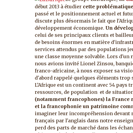
début 2013 à étudier
cette problématique 
passé et le positionnement actuel et futu
discute plus désormais le fait que l'Afriq
développement économique.
Un dévelo
celui de ses principaux clients et baill
de besoins énormes en matière d'infrast
services attendus par des populations je
une classe moyenne solvable. Lors d'un r
nous avions invité Lionel Zinsou, banqu
franco-africaine, à nous exposer sa visi
d'abord rappelé quelques éléments trop
L’Afrique est un continent avec 54 pays tr
ressources, de population et de situati
(notamment francophones) la France re
et la francophonie un patrimoine com
imaginer leur incompréhension devant n
français par l'anglais dans notre enseig
perd des parts de marché dans les échange