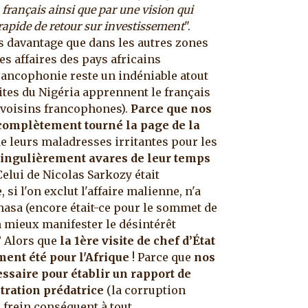
français ainsi que par une vision qui
 rapide de retour sur investissement
".
as davantage que dans les autres zones
es affaires des pays africains
 francophonie reste un indéniable atout
tes du Nigéria apprennent le français
s voisins francophones).
Parce que nos
 complètement tourné la page de la
 leurs maladresses irritantes pour les
singulièrement avares de leur temps
 Celui de Nicolas Sarkozy était
i l'on exclut l'affaire malienne, n'a
shasa (encore était-ce pour le sommet de
n mieux manifester le désintérêt
? Alors que
la 1ère visite de chef d’État
ment été pour l'Afrique
! Parce que
nos
ssaire pour établir un rapport de
tration prédatrice
(la corruption
 frein conséquent à tout