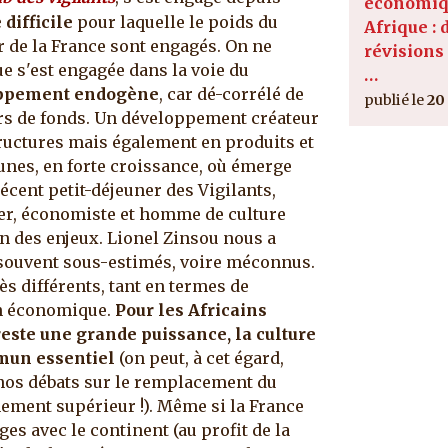
économiq
difficile
pour laquelle le poids du
Afrique : 
r de la France sont engagés.
On ne
révisions
ue s'est engagée dans la voie du
…
ppement endogène
, car dé-corrélé de
20
eurs de fonds. Un développement créateur
ructures mais également en produits et
unes, en forte croissance, où émerge
écent petit-déjeuner des Vigilants,
ier, économiste et homme de culture
on des enjeux. Lionel Zinsou nous a
 souvent sous-estimés, voire méconnus.
ès différents, tant en termes de
on économique.
Pour les Africains
ste une grande puissance, la culture
mun essentiel
(on peut, à cet égard,
os débats sur le remplacement du
nement supérieur !). Même si la France
s avec le continent (au profit de la