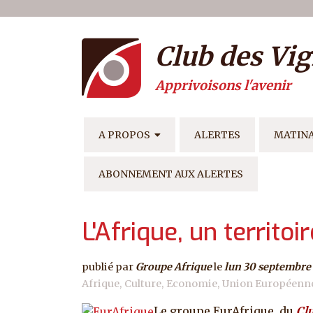
Menu du compte de l'ut
Aller au contenu principal
Club des Vig
Apprivoisons l'avenir
NAVIGATION PRINCIPAL
A PROPOS
ALERTES
MATIN
ABONNEMENT AUX ALERTES
L'Afrique, un territo
publié par
Groupe Afrique
le
lun 30 septembre
Afrique
Culture
Economie
Union Européenn
Le groupe EurAfrique, du
Clu