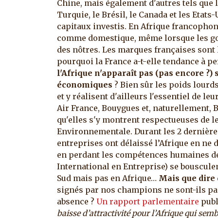
Chine, mais également d'autres tels que l'
Turquie, le Brésil, le Canada et les Etat
capitaux investis. En Afrique francophone
comme domestique, même lorsque les go
des nôtres. Les marques françaises sont 
pourquoi la France a-t-elle tendance à p
l'Afrique n'apparaît pas (pas encore ?) 
économiques
? Bien sûr les poids lourd
et y réalisent d'ailleurs l'essentiel de le
Air France, Bouygues et, naturellement, Bol
qu'elles s'y montrent respectueuses de le
Environnementale. Durant les 2 dernières
entreprises ont délaissé l’Afrique en ne 
en perdant les compétences humaines de
International en Entreprise) se bouscule
Sud mais pas en Afrique…
Mais que dire
signés par nos champions ne sont-ils pas 
absence ?
Un rapport parlementaire
publ
baisse d’attractivité pour l’Afrique qui se