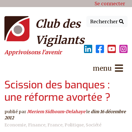
Menu du compte de l'utilisat
Aller au contenu principal
Se connecter
Club des
Rechercher
Vigilants
Apprivoisons l'avenir
menu
Scission des banques :
une réforme avortée ?
publié par
Meriem Sidhoum-Delahaye
le
dim 16 décembre
2012
Economie
Finance
France
Politique
Société