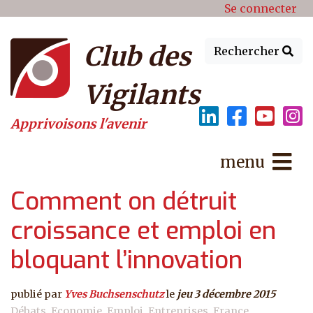
Menu du compte de l'utilisat
Aller au contenu principal
Se connecter
Club des
Rechercher
Vigilants
Apprivoisons l'avenir
menu
Comment on détruit
croissance et emploi en
bloquant l’innovation
publié par
Yves Buchsenschutz
le
jeu 3 décembre 2015
Débats
Economie
Emploi
Entreprises
France