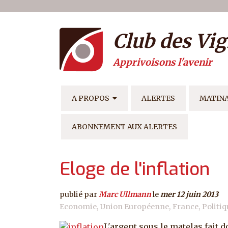
Menu du compte de l'ut
Aller au contenu principal
Club des Vig
Apprivoisons l'avenir
NAVIGATION PRINCIPAL
A PROPOS
ALERTES
MATIN
ABONNEMENT AUX ALERTES
Eloge de l'inflation
publié par
Marc Ullmann
le
mer 12 juin 2013
Economie
Union Européenne
France
Politiq
L'argent sous le matelas fait 