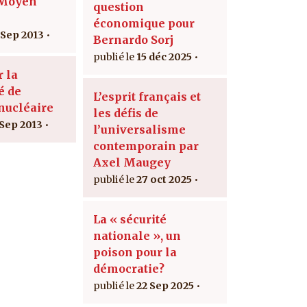
 Moyen
question
économique pour
 Sep 2013
Bernardo Sorj
15 déc 2025
r la
é de
L’esprit français et
 nucléaire
les défis de
 Sep 2013
l’universalisme
contemporain par
Axel Maugey
27 oct 2025
La « sécurité
nationale », un
poison pour la
démocratie?
22 Sep 2025