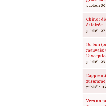
30
Chine : di
éclairée
27
Du bon (o
mauvais) 
l'excepti
23
L'apprent
zusamme
11 
Vers un p