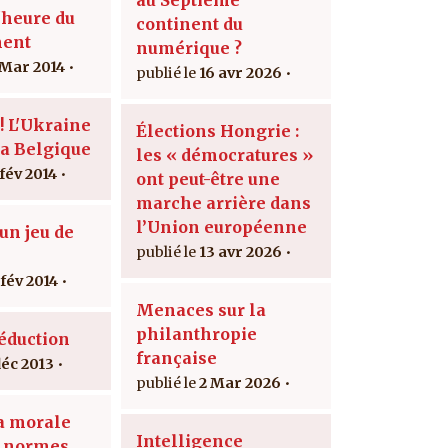
'heure du
continent du
ment
numérique ?
 Mar 2014
16 avr 2026
! L'Ukraine
Élections Hongrie :
la Belgique
les « démocratures »
 fév 2014
ont peut-être une
marche arrière dans
l’Union européenne
un jeu de
13 avr 2026
s
 fév 2014
Menaces sur la
philanthropie
séduction
française
déc 2013
2 Mar 2026
la morale
Intelligence
x normes