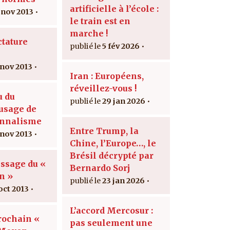
artificielle à l’école :
 nov 2013
le train est en
marche !
ctature
5 fév 2026
 nov 2013
Iran : Européens,
réveillez-vous !
u du
29 jan 2026
usage de
onnalisme
Entre Trump, la
 nov 2013
Chine, l’Europe…, le
Brésil décrypté par
issage du «
Bernardo Sorj
n »
23 jan 2026
oct 2013
L’accord Mercosur :
rochain «
pas seulement une