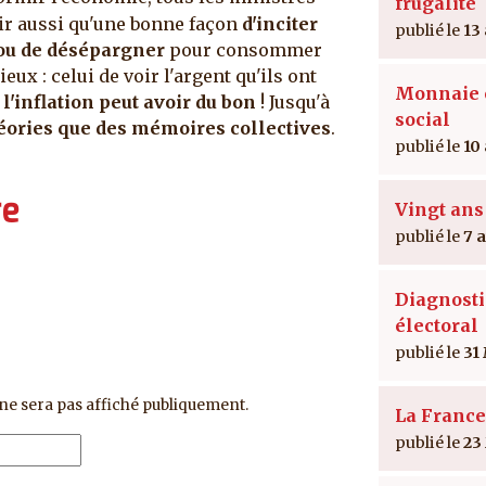
frugalité
oir aussi qu'une bonne façon
d'inciter
13
 ou de désépargner
pour consommer
ux : celui de voir l'argent qu'ils ont
Monnaie e
,
l'inflation peut avoir du bon
! Jusqu'à
social
éories que des mémoires collectives
.
10
re
Vingt ans
7 
Diagnosti
électoral
31
ne sera pas affiché publiquement.
La France
23