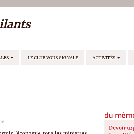
ilisateur
ilants
E
ALES
LE CLUB VOUS SIGNALE
ACTIVITÉS
du même
ue
Devoir ur
dormir l'économie, tous les ministres