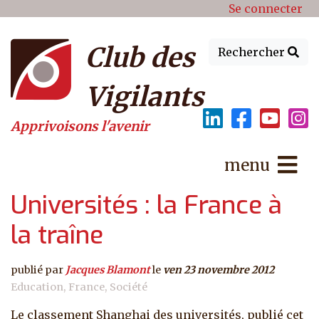
Menu du compte de l'utilisat
Aller au contenu principal
Se connecter
Club des
Rechercher
Vigilants
Apprivoisons l'avenir
menu
Universités : la France à
la traîne
publié par
Jacques Blamont
le
ven 23 novembre 2012
Education
France
Société
Le classement Shanghai des universités, publié cet