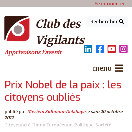
Menu du compte de l'utilisat
Aller au contenu principal
Se connecter
Club des
Rechercher
Vigilants
Apprivoisons l'avenir
menu
Prix Nobel de la paix : les
citoyens oubliés
publié par
Meriem Sidhoum-Delahaye
le
sam 20 octobre
2012
Citoyenneté
Union Européenne
Politique
Société