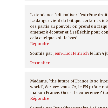
La tendance à diaboliser l’extrême droit
Le danger vient du fait que certaines id
ces partis au pouvoir on prend un risq
amener à écouter et à réfléchir pour co
cela quelque soit le bord.
Répondre
Soumis par
Jean-Luc Heinrich
le lun 4 j
Permalien
Madame, "the future of France is so inte
world", écrivez-vous. Or, le FN prône not
maison France. Où est la cohérence ? C
Répondre
Soumis par
Petit Observatoire du Long 