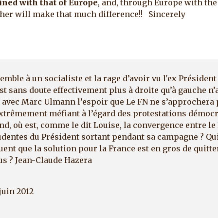
wined with that of Europe
, and, through Europe with the
ther will make that much difference!! Sincerely
semble à un socialiste et la rage d’avoir vu l'ex Présiden
est sans doute effectivement plus à droite qu’à gauche n
age avec Marc Ulmann l’espoir que Le FN ne s’approchera 
 extrêmement méfiant à l’égard des protestations démoc
fond, où est, comme le dit Louise, la convergence entre le
dentes du Président sortant pendant sa campagne ? Qui
ent que la solution pour la France est en gros de quitte
ous ? Jean-Claude Hazera
juin 2012