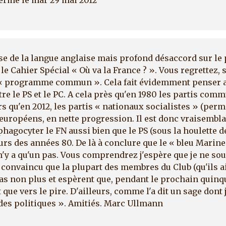
e de la langue anglaise mais profond désaccord sur le 
e Cahier Spécial « Où va la France ? ». Vous regrettez, s
n « programme commun ». Cela fait évidemment penser 
le PS et le PC. A cela près qu'en 1980 les partis com
rs qu'en 2012, les partis « nationaux socialistes » (per
 européens, en nette progression. Il est donc vraisembla
hagocyter le FN aussi bien que le PS (sous la houlette d
urs des années 80. De là à conclure que le « bleu Marine
l n'y a qu'un pas. Vous comprendrez j'espère que je ne so
e, convaincu que la plupart des membres du Club (qu'ils a
as non plus et espèrent que, pendant le prochain quinq
que vers le pire. D'ailleurs, comme l'a dit un sage dont j
e des politiques ». Amitiés. Marc Ullmann