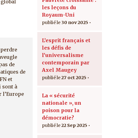
 global
les leçons du
Royaum-Uni
30 nov 2025
L’esprit français et
les défis de
t perdre
l’universalisme
’aveugle
contemporain par
pas de
Axel Maugey
ratiques de
27 oct 2025
 FN et
 sont à
r l’Europe
La « sécurité
nationale », un
poison pour la
démocratie?
22 Sep 2025