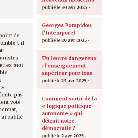
30 avr 2025
Georges Pompidou,
l’Intemporel
point de
29 avr 2025
emble-t-il,
au
munistes
Un leurre dangereux
mettez-moi
: l’enseignement
ble
supérieur pour tous
e
23 avr 2025
 »
uhaite pas
Comment sortir de la
ient voté
« logique politique
uennat,
autonome » qui
'ai oublié
détruit notre
démocratie ?
2 avr 2025