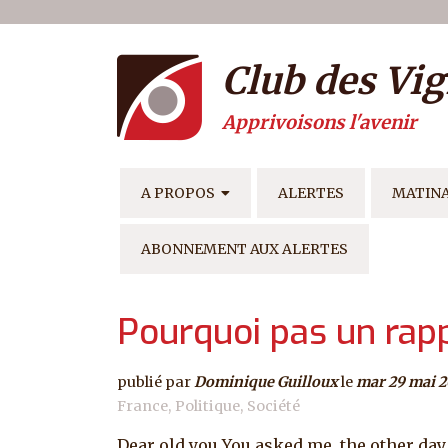
Menu du compte de l'ut
Aller au contenu principal
Club des Vig
Apprivoisons l'avenir
NAVIGATION PRINCIPAL
A PROPOS
ALERTES
MATIN
ABONNEMENT AUX ALERTES
Pourquoi pas un ra
publié par
Dominique Guilloux
le
mar 29 mai 2
France
Politique
Société
Dear old you You asked me, the other day,