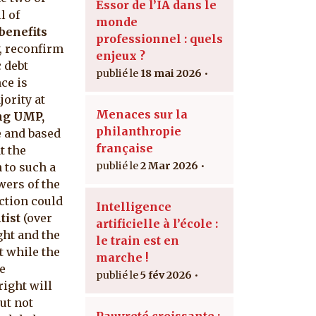
Essor de l’IA dans le
l of
monde
benefits
professionnel : quels
, reconfirm
enjeux ?
 debt
18 mai 2026
ce is
ority at
Menaces sur la
ing UMP,
philanthropie
e and based
française
t the
2 Mar 2026
n to such a
wers of the
ction could
Intelligence
tist
(over
artificielle à l’école :
ght and the
le train est en
ut while the
marche !
e
5 fév 2026
ight will
but not
Pauvreté croissante :