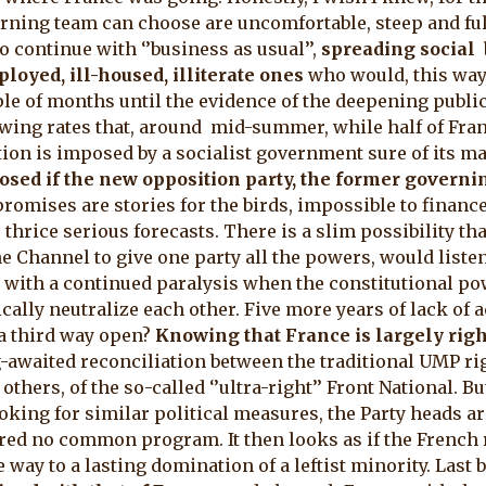
ning team can choose are uncomfortable, steep and ful
 to continue with ‘’business as usual’’,
spreading social 
oyed, ill-housed, illiterate ones
who would, this way
ple of months until the evidence of the deepening public
ing rates that, around mid-summer, while half of Fran
ion is imposed by a socialist government sure of its maj
sed if the new opposition party, the former govern
 promises are stories for the birds, impossible to financ
hrice serious forecasts. There is a slim possibility tha
he Channel to give one party all the powers, would liste
l, with a continued paralysis when the constitutional po
ally neutralize each other. Five more years of lack of a
s a third way open?
Knowing that France is largely righ
ng-awaited reconciliation between the traditional UMP ri
others, of the so-called ‘’ultra-right’’ Front National. B
king for similar political measures, the Party heads ar
red no common program. It then looks as if the French r
 way to a lasting domination of a leftist minority. Last 