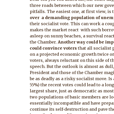
three roads between which our new gover
pitfalls.
The easiest one, at first view, is
over a demanding population of unempl
their socialist vote. This can work a cou
makes the market react with such borrow
asleep on sunny beaches, a survival react
the Chamber.
Another way could be impo
could convince voters
that all socialist
on a projected economic growth twice or t
voters, always reluctant on this side of t
speech. But the outlook is almost as dul
President and those of the Chamber magic
be as deadly as a risky socialist move. I
55%) the recent votes could lead to a lo
largest share, just as democratic as most 
two populations of basic members are loo
essentially incompatible and have prepa
continue its self-destruction and pave the