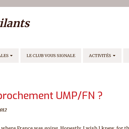
ilisateur
ilants
E
ALES
LE CLUB VOUS SIGNALE
ACTIVITÉS
pprochement UMP/FN ?
012
 where France was going. Honestly, I wish I knew, for t