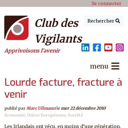
Menu du compte de l'utilisat
Aller au contenu principal
Se connecter
Club des
Rechercher
Vigilants
Apprivoisons l'avenir
menu
Lourde facture, fracture à
venir
publié par
Marc Ullmann
le
mer 22 décembre 2010
Economie
Union Européenne
Société
Les Irlandais ont vécu, en moins d’une génération,