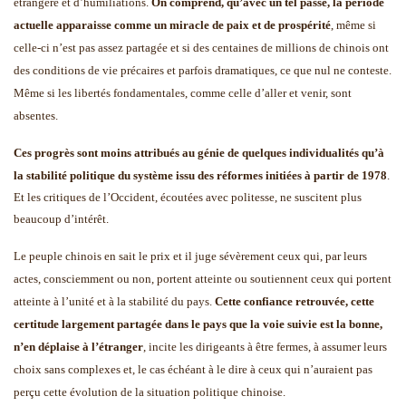
étrangère et d’humiliations.
On comprend, qu’avec un tel passé,
la période
actuelle apparaisse comme un miracle de paix et de prospérité
, même si
celle-ci n’est pas assez partagée et si des centaines de millions de chinois ont
des conditions de vie précaires et parfois dramatiques, ce que nul ne conteste.
Même si les libertés fondamentales, comme celle d’aller et venir, sont
absentes.
Ces progrès sont moins attribués au génie de quelques individualités qu’à
la stabilité politique du système issu des réformes initiées à partir de 1978
.
Et les critiques de l’Occident, écoutées avec politesse, ne suscitent plus
beaucoup d’intérêt.
Le peuple chinois en sait le prix et il juge sévèrement ceux qui, par leurs
actes, consciemment ou non, portent atteinte ou soutiennent ceux qui portent
atteinte à l’unité et à la stabilité du pays.
Cette confiance retrouvée, cette
certitude largement partagée dans le pays que la voie suivie est la bonne,
n’en déplaise à l’étranger
, incite les dirigeants à être fermes, à assumer leurs
choix sans complexes et, le cas échéant à le dire à ceux qui n’auraient pas
perçu cette évolution de la situation politique chinoise.