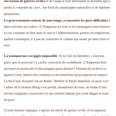
succession de guerres civiles
et de coups d’Etat renversant la dynastie qui a
perdu le «mandat du ciel»,
sur fond de catastrophes naturelles et de famines
meurtrières.
Le gouvernement central, de tous temps, a rencontré les pires difficultés
à
faire exécuter ses ordres. «L’Empereur est loin et les montagnes sont hautes»
a-t-on coutume de dire dans le sud et l’administration, parfois incompétente,
parfois corrompue, n’a pas su constituer le ciment qui aurait pu faire tenir le
tout.
La transparence est jugée impossible
. Si la Cité est Interdite, c’est bien
parce que le pouvoir s’y cache, conscient de sa faiblesse. L’Empereur doit
inventer un protocole et des insignes pour donner l’illusion de sa force et,
quand il sort, arborer des couleurs et des bannières pour imposer le respect.
La fin d’une dynastie est un drame. Derrière le Palais Impérial, on peut voir
l’arbre où le dernier Ming s’est pendu, abandonné de tous, au terme d’une
révolte sanglante consécutive à une terrible famine qui avait frappé le nord
du pays.
A cette histoire tragique, s’ajoute un siècle de guerre civile, d’occupation