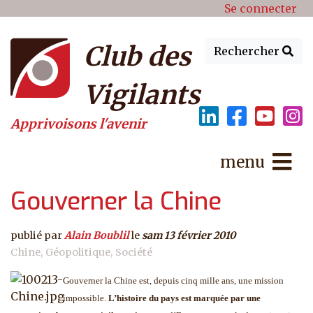
Menu du compte de l'utilisat
Aller au contenu principal
Se connecter
Club des
Rechercher
Vigilants
Apprivoisons l'avenir
menu
Gouverner la Chine
publié par
Alain Boublil
le
sam 13 février 2010
Chine
Géopolitique
Société
Gouverner la Chine est, depuis cinq mille ans, une mission
impossible.
L’histoire du pays est marquée par une