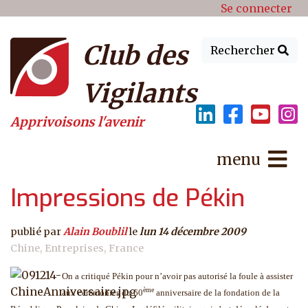
Menu du compte de l'utilisat
Aller au contenu principal
Se connecter
Club des
Rechercher
Vigilants
Apprivoisons l'avenir
menu
Impressions de Pékin
publié par
Alain Boublil
le
lun 14 décembre 2009
Chine
Entreprises
France
On a critiqué Pékin pour n’avoir pas autorisé la foule à assister
ème
aux cérémonies du 60
anniversaire de la fondation de la