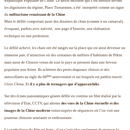
République Populaire de Chine. Le défilé militaire qui s’est déroulé devant
les dignitaires du régime, Place Tienanmen, a été
interprété comme un signe
du
militarisme renaissant de la Chine
.
Mais le défilé comportait aussi des dizaines de chars (comme à un carnaval),
évoquant, parfois avec naïveté,
une page d’histoire, une réalisation
technique ou une profession.
Le défilé achevé, les chars ont été rangés sur la place qui est ainsi devenue un
immense parc d’attraction où des centaines de milliers d’habitants de Pékin
mais aussi de Chinois venus de tout le pays se pressent dans une ferveur
populaire non feinte. Ils achètent des petits drapeaux chinois et des
ème
autocollants au sigle du 60
anniversaire et sur lesquels est parfois inscrit :
I love China
. Et
il y a plus de teenagers que d’apparatchiks
.
Sur des écrans panoramiques géants défile en continu un film réalisé par la
télévision d’Etat, CCTV, qui alterne
des vues de la Chine éternelle et des
images de la Chine moderne
entrecoupées de séquences où l’on voit une
jeunesse chinoise souriante et enthousiaste.
La symbolique du film est forte : il ne s’agit plus seulement de marquer la