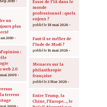
 Sep 2010
Essor de l’IA dans le
monde
professionnel : quels
enjeux ?
re un
18 mai 2026
jours plus
ecté
 jan 2010
Faut-il se méfier de
l'Inde de Modi ?
14 mai 2026
d’opinion :
lle
ogie
Menaces sur la
u web 2.0
philanthropie
 mai 2009
française
2 Mar 2026
versus
la terreur
Entre Trump, la
artage
Chine, l’Europe…, le
 mai 2009
Brésil décrypté par