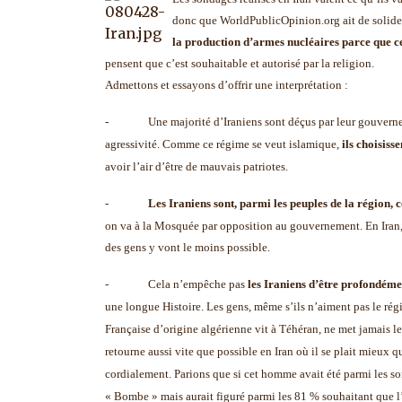
donc que WorldPublicOpinion.org ait de solides
la production d’armes nucléaires parce que ce
pensent que c’est souhaitable et autorisé par la religion.
Admettons et essayons d’offrir une interprétation :
-
Une majorité d’Iraniens sont déçus par leur gouverne
agressivité. Comme ce régime se veut islamique,
ils choisiss
avoir l’air d’être de mauvais patriotes.
-
Les Iraniens sont, parmi les peuples de la région, 
on va à la Mosquée par opposition au gouvernement. En Iran, 
des gens y vont le moins possible.
-
Cela n’empêche pas
les Iraniens d’être profondéme
une longue Histoire. Les gens, même s’ils n’aiment pas le rég
Française d’origine algérienne vit à Téhéran, ne met jamais l
retourne aussi vite que possible en Iran où il se plait mieux qu’
cordialement. Parions que si cet homme avait été parmi les so
« Bombe » mais aurait figuré parmi les 81 % souhaitant que l’I