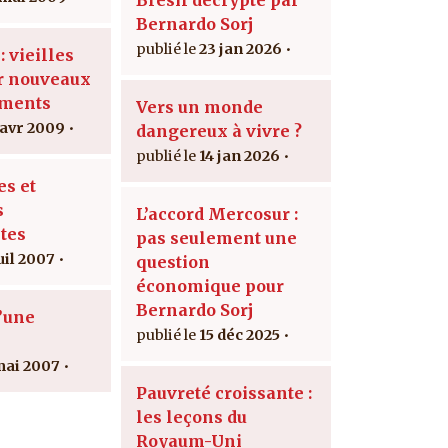
Bernardo Sorj
23 jan 2026
 vieilles
r nouveaux
ments
Vers un monde
 avr 2009
dangereux à vivre ?
14 jan 2026
es et
s
L’accord Mercosur :
tes
pas seulement une
uil 2007
question
économique pour
Bernardo Sorj
d’une
15 déc 2025
mai 2007
Pauvreté croissante :
les leçons du
Royaum-Uni