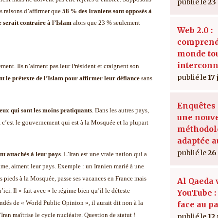
23
 raisons d’affirmer que
58 % des Iraniens sont opposés à
 serait contraire à l’Islam
alors que 23 % seulement
Web 2.0 :
comprend
monde tou
interconn
ment. Ils n’aiment pas leur Président et craignent son
17
ent le prétexte de l’Islam pour affirmer leur défiance
sans
Enquêtes 
ceux qui sont les moins pratiquants
. Dans les autres pays,
une nouve
c’est le gouvernement qui est à la Mosquée et la plupart
méthodol
adaptée a
26
nt attachés à leur pays
. L’Iran est une vraie nation qui a
ime, aiment leur pays. Exemple : un Iranien marié à une
es pieds à la Mosquée, passe ses vacances en France mais
Al Qaeda 
ici. Il « fait avec » le régime bien qu’il le déteste
YouTube : 
ndés de « World Public Opinion », il aurait dit non à la
face au p
ran maîtrise le cycle nucléaire. Question de statut !
12