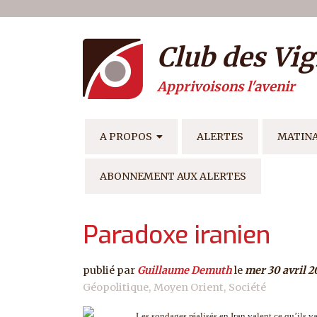
Menu du compte de l'ut
Aller au contenu principal
Club des Vig
Apprivoisons l'avenir
NAVIGATION PRINCIPAL
A PROPOS
ALERTES
MATIN
ABONNEMENT AUX ALERTES
Paradoxe iranien
publié par
Guillaume Demuth
le
mer 30 avril 
Géopolitique
Moyen Orient
Société
Les sondages réalisés en Iran valent ce qu’ils 