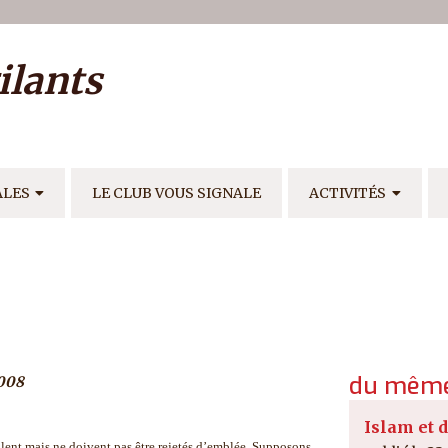
ilisateur
ilants
E
ALES
LE CLUB VOUS SIGNALE
ACTIVITÉS
du même
2008
Islam et 
valent mais ne doivent pas être rejetés d’emblée. Supposons