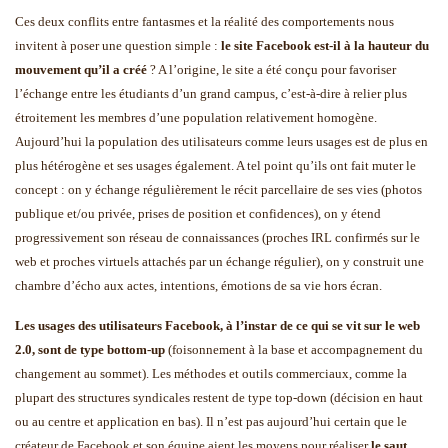
Ces deux conflits entre fantasmes et la réalité des comportements nous
invitent à poser une question simple :
le site Facebook est-il à la hauteur du
mouvement qu’il a créé
? A l’origine, le site a été conçu pour favoriser
l’échange entre les étudiants d’un grand campus, c’est-à-dire à relier plus
étroitement les membres d’une population relativement homogène.
Aujourd’hui la population des utilisateurs comme leurs usages est de plus en
plus hétérogène et ses usages également. A tel point qu’ils ont fait muter le
concept : on y échange régulièrement le récit parcellaire de ses vies (photos
publique et/ou privée, prises de position et confidences), on y étend
progressivement son réseau de connaissances (proches IRL confirmés sur le
web et proches virtuels attachés par un échange régulier), on y construit une
chambre d’écho aux actes, intentions, émotions de sa vie hors écran.
Les usages des utilisateurs Facebook, à l’instar de ce qui se vit sur le web
2.0, sont de type bottom-up
(foisonnement à la base et accompagnement du
changement au sommet). Les méthodes et outils commerciaux, comme la
plupart des structures syndicales restent de type top-down (décision en haut
ou au centre et application en bas). Il n’est pas aujourd’hui certain que le
créateur de Facebook et son équipe aient les moyens pour réaliser
le saut