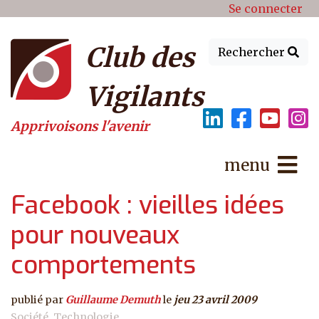
Menu du compte de l'utilisat
Aller au contenu principal
Se connecter
Club des
Rechercher
Vigilants
Apprivoisons l'avenir
menu
Facebook : vieilles idées
pour nouveaux
comportements
publié par
Guillaume Demuth
le
jeu 23 avril 2009
Société
Technologie