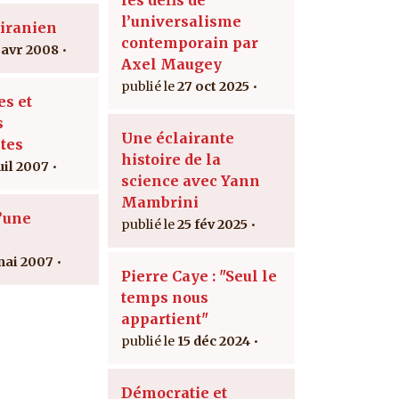
l’universalisme
iranien
contemporain par
 avr 2008
Axel Maugey
27 oct 2025
es et
s
Une éclairante
tes
histoire de la
uil 2007
science avec Yann
Mambrini
d’une
25 fév 2025
mai 2007
Pierre Caye : "Seul le
temps nous
appartient"
15 déc 2024
Démocratie et