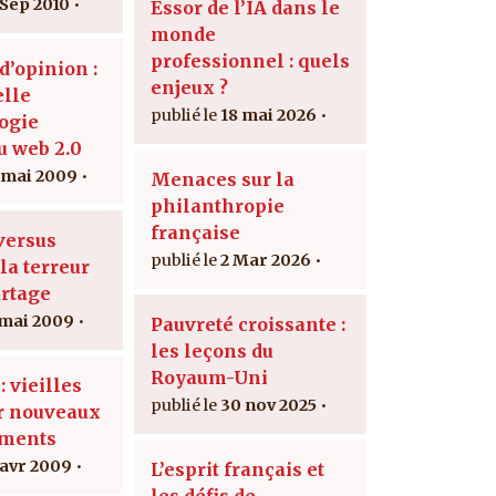
 Sep 2010
Essor de l’IA dans le
monde
professionnel : quels
d’opinion :
enjeux ?
lle
18 mai 2026
ogie
u web 2.0
 mai 2009
Menaces sur la
philanthropie
française
versus
2 Mar 2026
la terreur
artage
 mai 2009
Pauvreté croissante :
les leçons du
Royaum-Uni
 vieilles
30 nov 2025
r nouveaux
ments
 avr 2009
L’esprit français et
les défis de