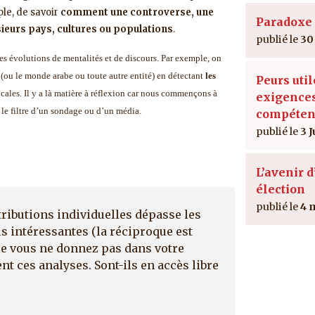
ple, de savoir
comment une controverse, une
Paradoxe 
ieurs pays, cultures ou populations
.
30
des évolutions de mentalités et de discours. Par exemple, on
(ou le monde arabe ou toute autre entité) en détectant
les
Peurs util
ocales. Il y a là matière à réflexion car nous commençons à
exigence
s le filtre d’un sondage ou d’un média.
compéten
3 J
L’avenir 
élection
4 
tributions individuelles dépasse les
us intéressantes (la réciproque est
 que vous ne donnez pas dans votre
ent ces analyses. Sont-ils en accès libre