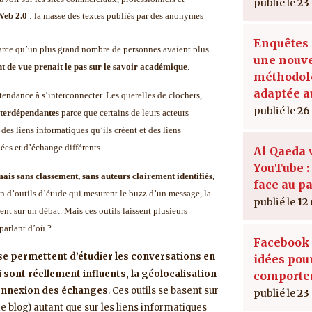
23
Web 2.0
: la masse des textes publiés par des anonymes
Enquêtes 
rce qu’un plus grand nombre de personnes avaient plus
une nouve
nt de vue prenait le pas sur le savoir académique
.
méthodol
adaptée a
tendance à s’interconnecter. Les querelles de clochers,
26
interdépendantes
parce que certains de leurs acteurs
 des liens informatiques qu’ils créent et des liens
ées et d’échange différents.
Al Qaeda 
YouTube : 
is sans classement, sans auteurs clairement identifiés,
face au p
on d’outils d’étude qui mesurent le buzz d’un message, la
12
nt sur un débat. Mais ces outils laissent plusieurs
 parlant d’où ?
Facebook :
se permettent d’étudier les conversations en
idées pou
qui sont réellement influents, la géolocalisation
comporte
rconnexion des échanges
. Ces outils se basent sur
23
e blog) autant que sur les liens informatiques