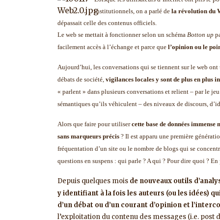
institutionnels, on a parlé de
la révolution du 
dépassait celle des contenus officiels.
Le web se mettait à fonctionner selon un schéma
Botton up
pa
facilement accès à l’échange et parce que
l’opinion ou le poi
Aujourd’hui, les conversations qui se tiennent sur le web ont 
débats de société,
vigilances locales y sont de plus en plus 
« parlent » dans plusieurs conversations et relient – par le jeu
sémantiques qu’ils véhiculent – des niveaux de discours, d’id
Alors que faire pour utiliser
cette base de données immense ma
sans marqueurs précis
? Il est apparu une première générati
fréquentation d’un site ou le nombre de blogs qui se concentre
questions en suspens : qui parle ? A qui ? Pour dire quoi ? En
Depuis quelques mois
de nouveaux outils d’analy
y identifiant à la fois les auteurs (ou les idées) 
d’un débat ou d’un courant d’opinion et l’inte
l’exploitation du contenu des messages (i.e. post d