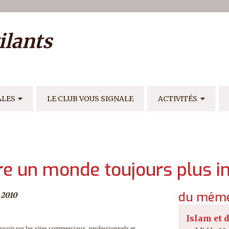
ilisateur
ilants
E
ALES
LE CLUB VOUS SIGNALE
ACTIVITÉS
e un monde toujours plus i
du même
 2010
Islam et 
ouvoir sur les sites commerciaux, professionnels et