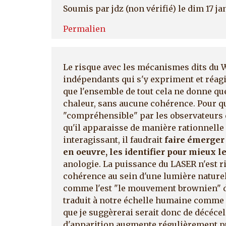
Soumis par
jdz (non vérifié)
le dim 17 ja
Permalien
Le risque avec les mécanismes dits du W
indépendants qui s'y expriment et réagis
que l'ensemble de tout cela ne donne que ..
chaleur, sans aucune cohérence. Pour 
"compréhensible" par les observateurs
qu'il apparaisse de manière rationnelle 
interagissant, il faudrait
faire émerger 
en oeuvre, les identifier pour mieux 
anologie. La puissance du LASER n'est r
cohérence au sein d'une lumière natur
comme l'est "le mouvement brownien" d
traduit à notre échelle humaine comme é
que je suggèrerai serait donc de décéc
d'apparition augmente régulièrement pu