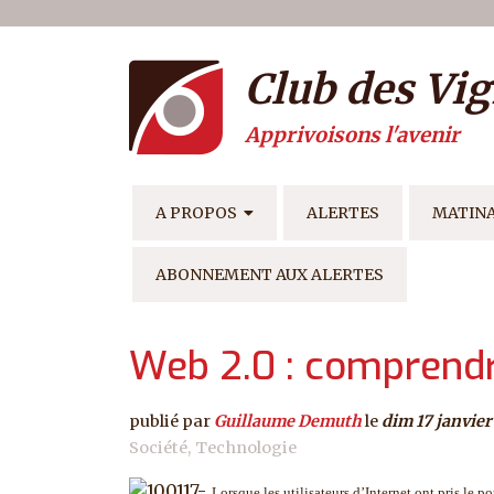
Menu du compte de l'ut
Aller au contenu principal
Club des Vig
Apprivoisons l'avenir
NAVIGATION PRINCIPAL
A PROPOS
ALERTES
MATIN
ABONNEMENT AUX ALERTES
Web 2.0 : comprendr
publié par
Guillaume Demuth
le
dim 17 janvier
Société
Technologie
Lorsque les utilisateurs d’Internet ont pris le p