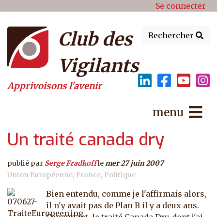
Menu du compte de l'utilisat
Aller au contenu principal
Se connecter
Club des
Rechercher
Vigilants
Apprivoisons l'avenir
menu
Un traité canada dry
publié par
Serge Fradkoff
le
mer 27 juin 2007
Union Européenne
France
Politique
Bien entendu, comme je l'affirmais alors,
il n'y avait pas de Plan B il y a deux ans.