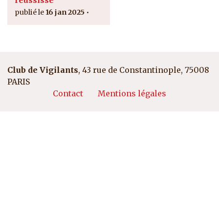
réussisse
16 jan 2025
Club de Vigilants
, 43 rue de Constantinople, 75008
PARIS
Pied de page
Contact
Mentions légales