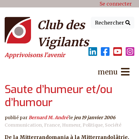
Menu du compte de l'utilisat
Aller au contenu principal
Se connecter
Club des
Rechercher
Vigilants
Apprivoisons l'avenir
menu
Saute d’humeur et/ou
d’humour
publié par
Bernard M. André
le
jeu 19 janvier 2006
Communication
France
Humeur
Politique
Société
De la Mitterrandomania à la Mitterrandolâtrie.