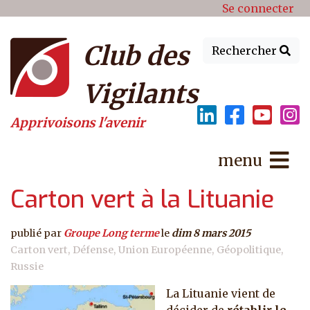
Menu du compte de l'utilisat
Aller au contenu principal
Se connecter
Club des
Rechercher
Vigilants
Apprivoisons l'avenir
menu
Carton vert à la Lituanie
publié par
Groupe Long terme
le
dim 8 mars 2015
Carton vert
Défense
Union Européenne
Géopolitique
Russie
La Lituanie vient de