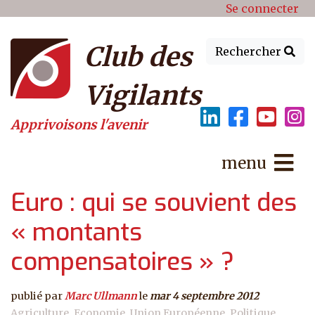
Menu du compte de l'utilisat
Aller au contenu principal
Se connecter
Club des
Rechercher
Vigilants
Apprivoisons l'avenir
menu
Euro : qui se souvient des
« montants
compensatoires » ?
publié par
Marc Ullmann
le
mar 4 septembre 2012
Agriculture
Economie
Union Européenne
Politique