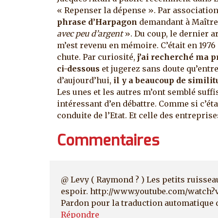
« Repenser la dépense ». Par association
phrase d’Harpagon
demandant à Maître
avec peu d’argent
».
Du coup, le dernier ar
m’est revenu en mémoire. C’était en 1976 
chute. Par curiosité,
j’ai recherché ma pr
ci-dessous
et jugerez sans doute qu’entre 
d’aujourd’hui,
il y a beaucoup de similit
Les unes et les autres m’ont semblé suff
intéressant d’en débattre. Comme si c’éta
conduite de l’Etat. Et celle des entrepris
Commentaires
@ Levy ( Raymond ? ) Les petits ruisseau
espoir. http://www.youtube.com/watch
Pardon pour la traduction automatique q
Répondre