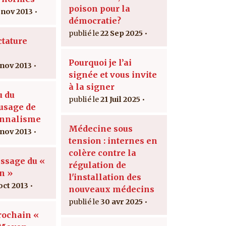
poison pour la
 nov 2013
démocratie?
22 Sep 2025
ctature
Pourquoi je l’ai
 nov 2013
signée et vous invite
à la signer
u du
21 Juil 2025
usage de
onnalisme
Médecine sous
 nov 2013
tension : internes en
colère contre la
issage du «
régulation de
n »
l'installation des
oct 2013
nouveaux médecins
30 avr 2025
rochain «