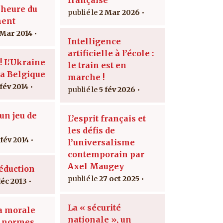
'heure du
2 Mar 2026
ment
 Mar 2014
Intelligence
artificielle à l’école :
! L'Ukraine
le train est en
la Belgique
marche !
 fév 2014
5 fév 2026
un jeu de
L’esprit français et
s
les défis de
 fév 2014
l’universalisme
contemporain par
Axel Maugey
séduction
27 oct 2025
déc 2013
La « sécurité
la morale
nationale », un
x normes