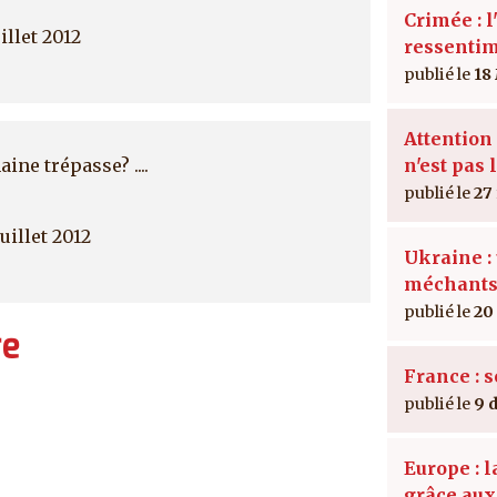
Crimée : l
illet 2012
ressenti
18
Attention 
ine trépasse? ....
n'est pas 
27
uillet 2012
Ukraine : 
méchant
20
re
France : 
9 
Europe : 
grâce au