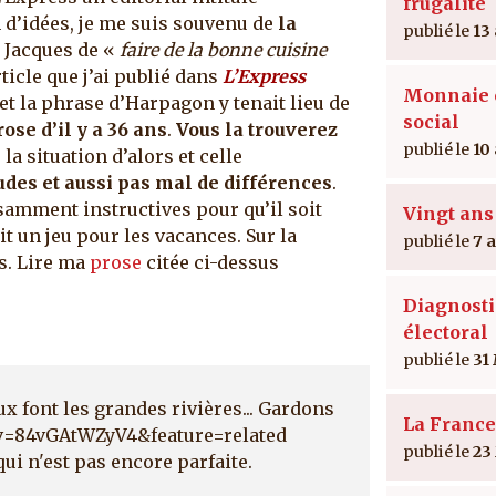
frugalité
 d’idées, je me suis souvenu de
la
13
 Jacques de «
faire de la bonne cuisine
ticle que j’ai publié dans
L’Express
Monnaie e
et la phrase d’Harpagon y tenait lieu de
social
ose d’il y a 36 ans
.
Vous la trouverez
10
la situation d’alors et celle
udes et aussi pas mal de différences
.
isamment instructives pour qu’il soit
Vingt ans
it un jeu pour les vacances. Sur la
7 
es. Lire ma
prose
citée ci-dessus
Diagnosti
électoral
31
x font les grandes rivières... Gardons
La France
?v=84vGAtWZyV4&feature=related
23
ui n'est pas encore parfaite.