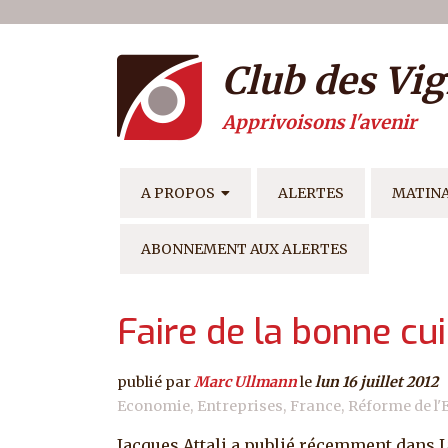
Menu du compte de l'ut
Aller au contenu principal
Club des Vig
Apprivoisons l'avenir
NAVIGATION PRINCIPAL
A PROPOS
ALERTES
MATIN
ABONNEMENT AUX ALERTES
Faire de la bonne cu
publié par
Marc Ullmann
le
lun 16 juillet 2012
Economie
Entreprises
France
Réforme de l'
Jacques Attali a publié récemment dans L’