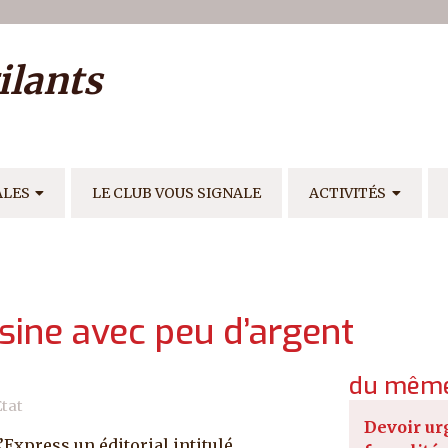
ilisateur
ilants
E
ALES
LE CLUB VOUS SIGNALE
ACTIVITÉS
isine avec peu d’argent
du même
Etat
Devoir ur
Express un éditorial intitulé