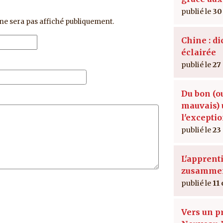
30
ne sera pas affiché publiquement.
Chine : di
éclairée
27
Du bon (o
mauvais) 
l'excepti
23
L'apprent
zusamme
11 
Vers un p