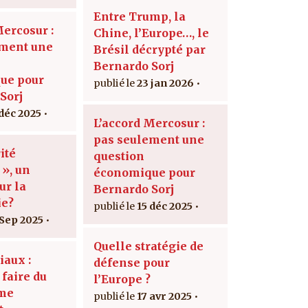
Entre Trump, la
Mercosur :
Chine, l’Europe…, le
ement une
Brésil décrypté par
Bernardo Sorj
ue pour
23 jan 2026
Sorj
 déc 2025
L’accord Mercosur :
pas seulement une
ité
question
 », un
économique pour
ur la
Bernardo Sorj
ie?
15 déc 2025
 Sep 2025
Quelle stratégie de
iaux :
défense pour
faire du
l’Europe ?
sme
17 avr 2025