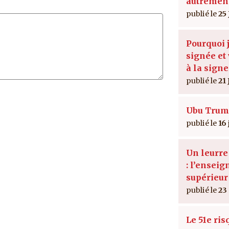
autremen
25 
Pourquoi j
signée et 
à la signe
21 
Ubu Trum
16
Un leurr
: l’ensei
supérieur
23
Le 51e ris