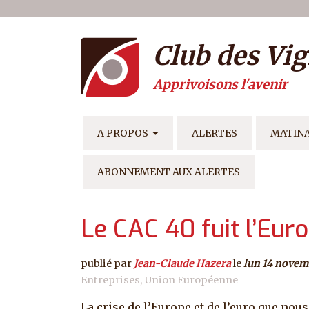
Menu du compte de l'ut
Aller au contenu principal
Club des Vig
Apprivoisons l'avenir
NAVIGATION PRINCIPAL
A PROPOS
ALERTES
MATIN
ABONNEMENT AUX ALERTES
Le CAC 40 fuit l’Eur
publié par
Jean-Claude Hazera
le
lun 14 novem
Entreprises
Union Européenne
La crise de l’Europe et de l’euro que no