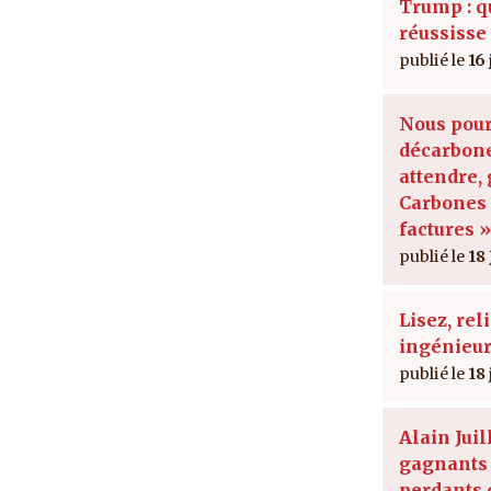
Trump : qu
réussisse
16
Nous pour
décarbon
attendre,
Carbones 
factures »
18 
Lisez, rel
ingénieur
18
Alain Juil
gagnants 
perdants 