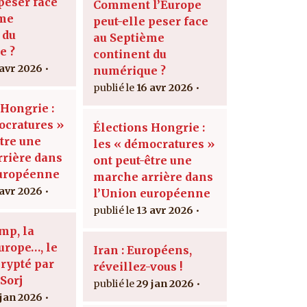
peser face
Comment l’Europe
ème
peut-elle peser face
 du
au Septième
e ?
continent du
 avr 2026
numérique ?
16 avr 2026
 Hongrie :
ocratures »
Élections Hongrie :
être une
les « démocratures »
rière dans
ont peut-être une
européenne
marche arrière dans
 avr 2026
l’Union européenne
13 avr 2026
mp, la
urope…, le
Iran : Européens,
crypté par
réveillez-vous !
Sorj
29 jan 2026
 jan 2026