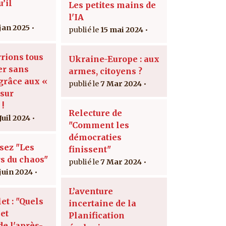
’il
Les petites mains de
l'IA
 jan 2025
15 mai 2024
rions tous
Ukraine-Europe : aux
er sans
armes, citoyens ?
 grâce aux «
7 Mar 2024
sur
 !
Relecture de
Juil 2024
"Comment les
démocraties
isez "Les
finissent"
s du chaos"
7 Mar 2024
 juin 2024
L’aventure
let : "Quels
incertaine de la
et
Planification
de l'après-