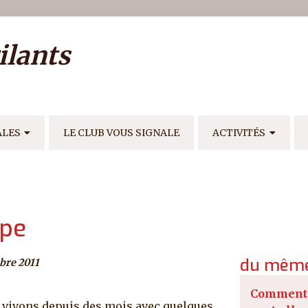
ilisateur
ilants
E
ALES
LE CLUB VOUS SIGNALE
ACTIVITÉS
ope
du même
bre 2011
Comment 
us vivons depuis des mois avec quelques