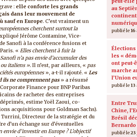
peut-elle 
grave :
elle conforte les grands
au Septi
çais dans leur mouvement de
continent
où sauf en Europe
. C’est vraiment un
numériqu
 européennes cherchent surtout la
16
expliqué Jérôme Contamine, Vice-
de Sanofi à la conférence fusions et
Élections
 Paris. «
Elles cherchent à fuir la
les « dém
 Sanofi n’a pas envie d’accumuler des
ont peut-
ou italiens ».
Il n’est, par ailleurs, «
pas
marche ar
sociétés européennes
», a-t-il rajouté. «
Les
l’Union 
nd ils ne comprennent pas
» a résumé
13
 Corporate Finance pour BNP Paribas
icains de racheter des entreprises
déprimés, estime Yoël Zaoui, co-
Entre Tru
sions acquisitions pour Goldman Sachs).
Chine, l’E
Turrini, Directeur de la stratégie et du
Brésil dé
re d’un échange sur d’éventuelles
Bernardo 
 envie d’investir en Europe ? L’objectif
23