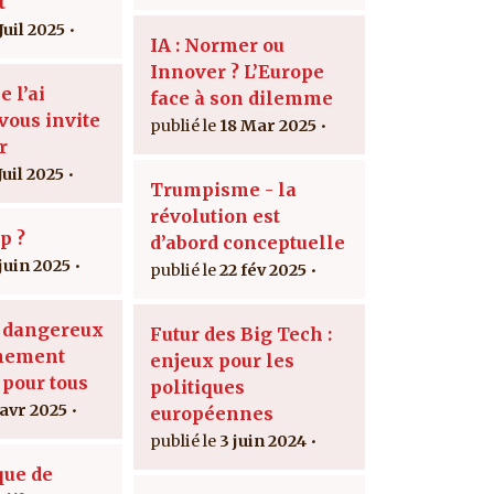
t
Juil 2025
IA : Normer ou
Innover ? L’Europe
e l’ai
face à son dilemme
vous invite
18 Mar 2025
r
Juil 2025
Trumpisme - la
révolution est
p ?
d’abord conceptuelle
 juin 2025
22 fév 2025
e dangereux
Futur des Big Tech :
gnement
enjeux pour les
 pour tous
politiques
 avr 2025
européennes
3 juin 2024
que de