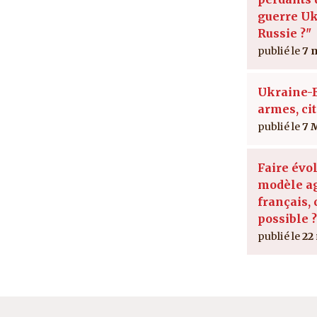
guerre Uk
Russie ?"
7 
Ukraine-E
armes, ci
7 
Faire évol
modèle ag
français, 
possible ?
22