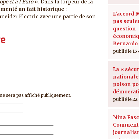
ope et à l’Euro
». Dans la torpeur de la
menté un fait historique
:
L’accord 
neider Electric avec une partie de son
pas seul
question
économiq
re
Bernardo 
15
La « sécur
nationale
poison po
démocrat
ne sera pas affiché publiquement.
22
Nina Fasc
Comment 
journali