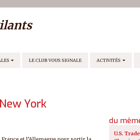
ilisateur
ilants
E
ALES
LE CLUB VOUS SIGNALE
ACTIVITÉS
 New York
du même
U.S. Trade
a France et l’Allemagne pour sortir la