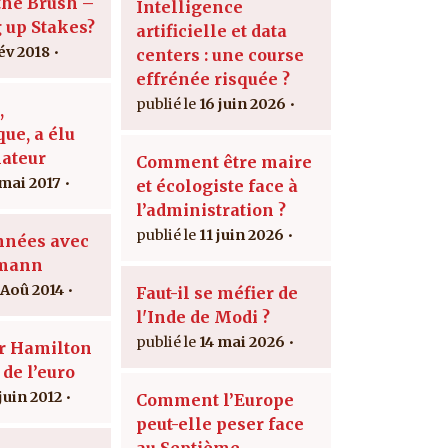
the Brush –
Intelligence
g up Stakes?
artificielle et data
fév 2018
centers : une course
effrénée risquée ?
16 juin 2026
,
ue, a élu
ateur
Comment être maire
 mai 2017
et écologiste face à
l’administration ?
11 juin 2026
nnées avec
lmann
 Aoû 2014
Faut-il se méfier de
l'Inde de Modi ?
14 mai 2026
r Hamilton
 de l’euro
juin 2012
Comment l’Europe
peut-elle peser face
au Septième