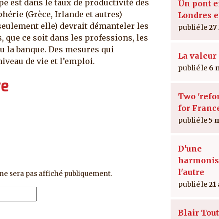
pe est dans le taux de productivité des
Un pont e
hérie (Grèce, Irlande et autres)
Londres e
 seulement elle) devrait démanteler les
27
 que ce soit dans les professions, les
 ou la banque. Des mesures qui
La valeur 
niveau de vie et l’emploi.
6 
re
Two 'refo
for Franc
5 
D'une
harmonis
l'autre
ne sera pas affiché publiquement.
21
Blair Tout