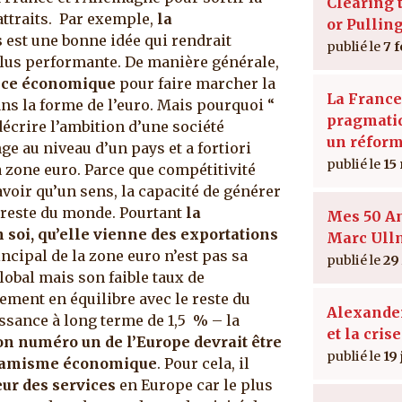
Clearing 
attraits. Par exemple,
la
or Pullin
s
est une bonne idée qui rendrait
7 
plus performante.
De manière générale,
ance économique
pour faire marcher la
La France
s la forme de l’euro. Mais pourquoi “
pragmatiq
écrire l’ambition d’une société
un réform
ge au niveau d’un pays et a fortiori
15
 zone euro. Parce que compétitivité
voir qu’un sens, la capacité de générer
 reste du monde. Pourtant
la
Mes 50 A
soi, qu’elle vienne des exportations
Marc Ul
ncipal de la zone euro n’est pas sa
29
obal mais son faible taux de
ment en équilibre avec le reste du
Alexande
ssance à long terme de 1,5 % – la
et la crise
on numéro un de l’Europe devrait être
19 
dynamisme économique
. Pour cela, il
eur des services
en Europe car le plus