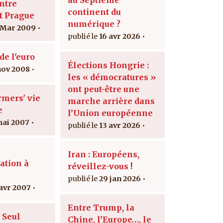
ntre
continent du
t Prague
numérique ?
 Mar 2009
16 avr 2026
de l'euro
Élections Hongrie :
nov 2008
les « démocratures »
ont peut-être une
rmers' vie
marche arrière dans
e
l’Union européenne
mai 2007
13 avr 2026
Iran : Européens,
ation à
réveillez-vous !
29 jan 2026
 avr 2007
Entre Trump, la
 Seul
Chine, l’Europe…, le