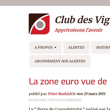
Menu du compte de l'ut
Aller au contenu principal
Club des Vig
Apprivoisons l'avenir
NAVIGATION PRINCIPAL
A PROPOS
ALERTES
MATIN
ABONNEMENT AUX ALERTES
La zone euro vue de
publié par
Peter Rashish
le
ven 25 mars 2011
Economie
Union Européenne
Le “ Pacte de Compétitivité ” prôné par l