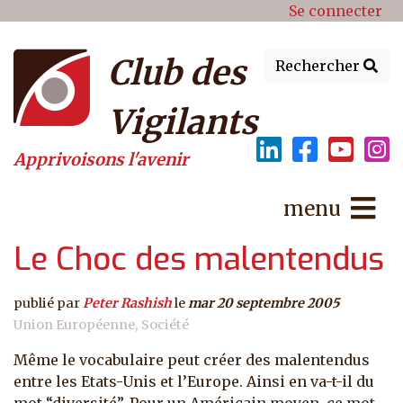
Menu du compte de l'utilisat
Aller au contenu principal
Se connecter
Club des
Rechercher
Vigilants
Apprivoisons l'avenir
menu
Le Choc des malentendus
publié par
Peter Rashish
le
mar 20 septembre 2005
Union Européenne
Société
Même le vocabulaire peut créer des malentendus
entre les Etats-Unis et l’Europe. Ainsi en va-t-il du