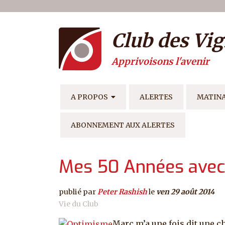
Menu du compte de l'ut
Aller au contenu principal
Club des Vig
Apprivoisons l'avenir
NAVIGATION PRINCIPAL
A PROPOS
ALERTES
MATIN
ABONNEMENT AUX ALERTES
Mes 50 Années avec
publié par
Peter Rashish
le
ven 29 août 2014
Vie du Club
Marc m’a une fois dit une c