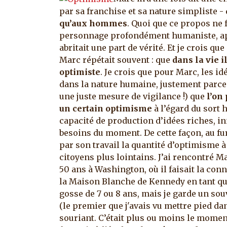
par sa franchise et sa nature simpliste -
qu’aux hommes
. Quoi que ce propos ne 
personnage profondément humaniste, aprè
abritait une part de vérité.
Et je crois que
Marc répétait souvent : que
dans la vie i
optimiste
. Je crois que pour Marc, les idé
dans la nature humaine, justement parce q
une juste mesure de vigilance !) que
l’on
un certain optimisme
à l’égard du sort
capacité de production d’idées riches, i
besoins du moment. De cette façon, au fu
par son travail la quantité d’optimisme à
citoyens plus lointains. J’ai rencontré M
50 ans à Washington, où il faisait la con
la Maison Blanche de Kennedy en tant qu
gosse de 7 ou 8 ans, mais je garde un sou
(le premier que j'avais vu mettre pied da
souriant. C’était plus ou moins le mome