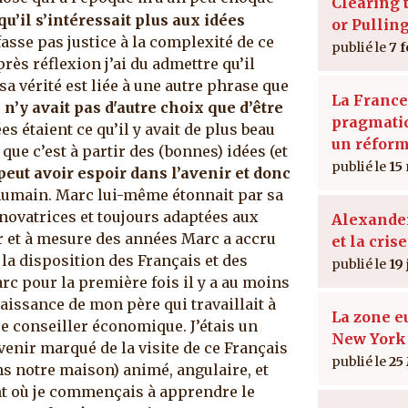
Clearing 
qu’il s’intéressait plus aux idées
or Pullin
fasse pas justice à la complexité de ce
7 
s réflexion j’ai du admettre qu’il
 sa vérité est liée à une autre phrase que
La France
l n’y avait pas d'autre choix que d’être
pragmatiq
es étaient ce qu’il y avait de plus beau
un réform
ue c’est à partir des (bonnes) idées (et
15
 peut avoir espoir dans l’avenir et donc
 humain. Marc lui-même étonnait par sa
nnovatrices et toujours adaptées aux
Alexande
r et à mesure des années Marc a accru
et la crise
 la disposition des Français et des
19 
arc pour la première fois il y a au moins
naissance de mon père qui travaillait à
La zone e
e conseiller économique. J’étais un
New York
venir marqué de la visite de ce Français
25
ns notre maison) animé, angulaire, et
nt où je commençais à apprendre le