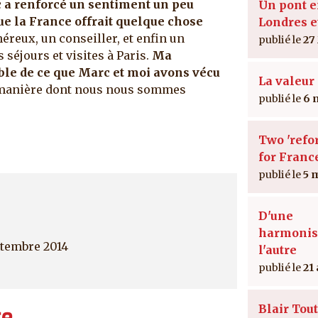
 a renforcé un sentiment un peu
Un pont e
ue la France offrait quelque chose
Londres e
éreux, un conseiller, et enfin un
27
éjours et visites à Paris.
Ma
ible de ce que Marc et moi avons vécu
La valeur 
a manière dont nous nous sommes
6 
Two 'refo
for Franc
5 
D'une
harmonis
ptembre 2014
l'autre
21
Blair Tout
re