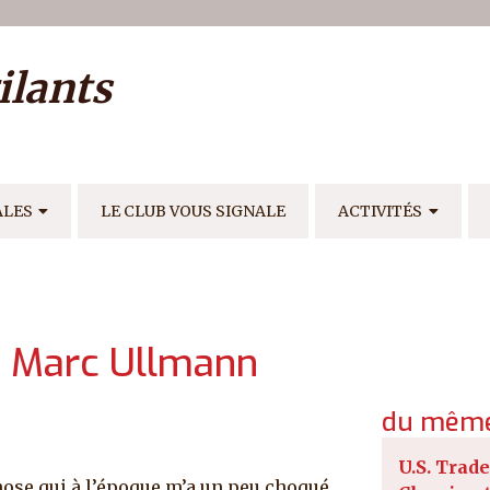
ilisateur
ilants
E
ALES
LE CLUB VOUS SIGNALE
ACTIVITÉS
 Marc Ullmann
du même
U.S. Trade
hose qui à l’époque m’a un peu choqué