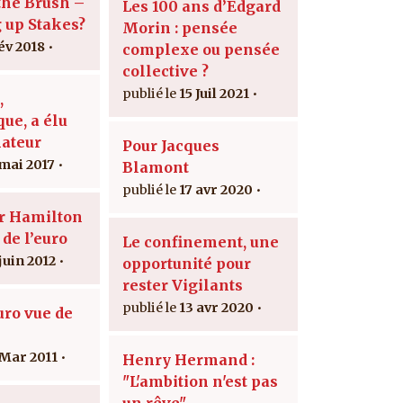
the Brush –
Les 100 ans d’Edgard
g up Stakes?
Morin : pensée
fév 2018
complexe ou pensée
collective ?
15 Juil 2021
,
ue, a élu
ateur
Pour Jacques
 mai 2017
Blamont
17 avr 2020
r Hamilton
 de l’euro
Le confinement, une
juin 2012
opportunité pour
rester Vigilants
13 avr 2020
uro vue de
 Mar 2011
Henry Hermand :
"L'ambition n'est pas
un rêve"