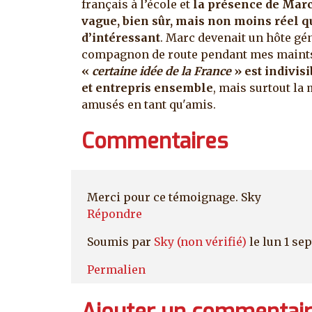
français à l’école et
la présence de Marc
vague, bien sûr, mais non moins réel q
d’intéressant
. Marc devenait un hôte gén
compagnon de route pendant mes maints s
«
certaine idée de la France
» est indivis
et entrepris ensemble
, mais surtout l
amusés en tant qu'amis.
Commentaires
Merci pour ce témoignage. Sky
Répondre
Soumis par
Sky (non vérifié)
le lun 1 se
Permalien
Ajouter un commentai