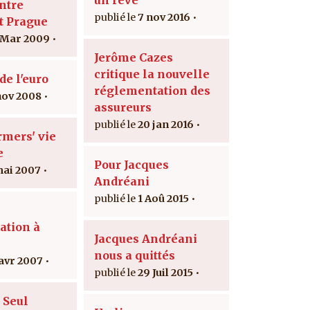
ntre
7 nov 2016
t Prague
 Mar 2009
Jerôme Cazes
critique la nouvelle
de l'euro
réglementation des
nov 2008
assureurs
20 jan 2016
rmers' vie
e
Pour Jacques
mai 2007
Andréani
1 Aoû 2015
ation à
Jacques Andréani
nous a quittés
 avr 2007
29 Juil 2015
 Seul