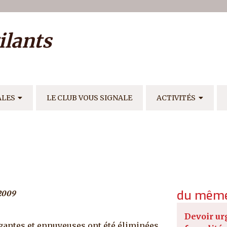
ilisateur
ilants
E
ALES
LE CLUB VOUS SIGNALE
ACTIVITÉS
du même
2009
Devoir ur
igantes et ennuyeuses ont été éliminées