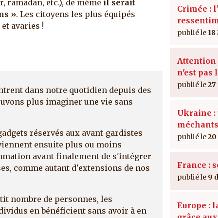
r, ramadan, etc.), de même
il serait
Crimée : l
ans »
. Les citoyens les plus équipés
ressenti
t avaries !
18
Attention 
n'est pas 
27
ntrent dans notre quotidien depuis des
ouvons plus imaginer une vie sans
Ukraine : 
méchant
gadgets réservés aux avant-gardistes
20
viennent ensuite plus ou moins
mation avant finalement de s'intégrer
France : 
ses, comme autant d'extensions de nos
9 
petit nombre de personnes, les
Europe : 
dividus en bénéficient sans avoir à en
grâce au