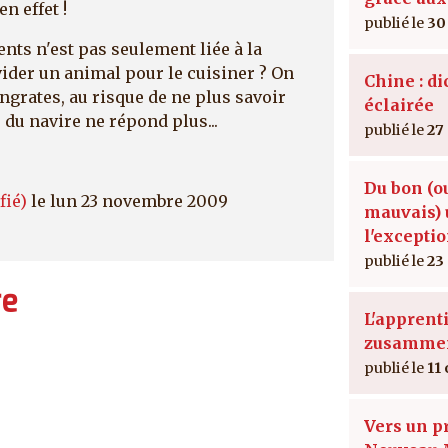
n effet !
30
ts n'est pas seulement liée à la
vider un animal pour le cuisiner ? On
Chine : di
ingrates, au risque de ne plus savoir
éclairée
 du navire ne répond plus...
27
Du bon (o
fié)
le lun 23 novembre 2009
mauvais) 
l'excepti
23
re
L'apprent
zusamme
11 
Vers un p