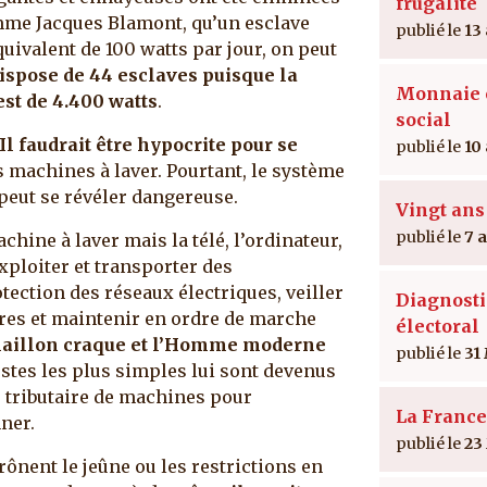
frugalité
omme Jacques Blamont, qu’un esclave
13
équivalent de 100 watts par jour, on peut
dispose de 44 esclaves
puisque la
Monnaie e
t de 4.400 watts
.
social
Il faudrait être hypocrite pour se
10
s machines à laver. Pourtant, le système
peut se révéler dangereuse.
Vingt ans
7 
hine à laver mais la télé, l’ordinateur,
exploiter et transporter des
tection des réseaux électriques, veiller
Diagnosti
aires et maintenir en ordre de marche
électoral
maillon craque et l’Homme moderne
31
stes les plus simples lui sont devenus
u tributaire de machines pour
La France
ner.
23
nent le jeûne ou les restrictions en