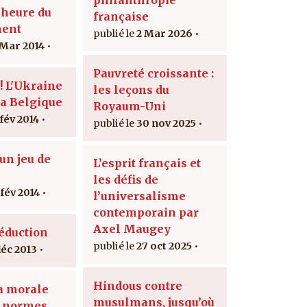
'heure du
française
ment
2 Mar 2026
 Mar 2014
Pauvreté croissante :
! L'Ukraine
les leçons du
la Belgique
Royaum-Uni
 fév 2014
30 nov 2025
un jeu de
L’esprit français et
s
les défis de
 fév 2014
l’universalisme
contemporain par
Axel Maugey
séduction
27 oct 2025
déc 2013
Hindous contre
la morale
musulmans, jusqu’où
x normes