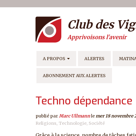
Menu du compte de l'ut
Aller au contenu principal
Club des Vig
Apprivoisons l'avenir
NAVIGATION PRINCIPAL
A PROPOS
ALERTES
MATIN
ABONNEMENT AUX ALERTES
Techno dépendance
publié par
Marc Ullmann
le
mer 18 novembre 
Religions
Technologie
Société
Grâce à la science, nombre de tâches fat