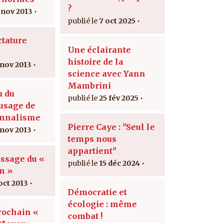
?
 nov 2013
7 oct 2025
ctature
Une éclairante
histoire de la
 nov 2013
science avec Yann
Mambrini
u du
25 fév 2025
usage de
onnalisme
Pierre Caye : "Seul le
 nov 2013
temps nous
appartient"
issage du «
15 déc 2024
n »
oct 2013
Démocratie et
écologie : même
rochain «
combat !