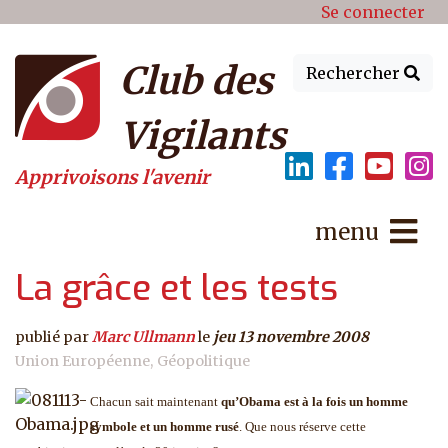
Menu du compte de l'utilisat
Aller au contenu principal
Se connecter
Club des
Rechercher
Vigilants
Apprivoisons l'avenir
menu
La grâce et les tests
publié par
Marc Ullmann
le
jeu 13 novembre 2008
Union Européenne
Géopolitique
Chacun sait maintenant
qu’Obama est à la fois un homme
symbole et un homme rusé
. Que nous réserve cette