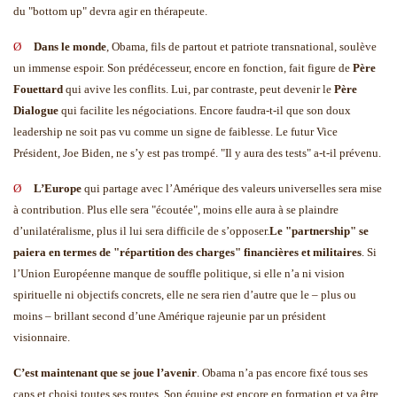
du "bottom up" devra agir en thérapeute.
Ø
Dans le monde
,
Obama, fils de partout et patriote transnational, soulève
un immense espoir. Son prédécesseur, encore en fonction, fait figure de
Père
Fouettard
qui avive les conflits. Lui, par contraste, peut devenir le
Père
Dialogue
qui facilite les négociations. Encore faudra-t-il que son doux
leadership ne soit pas vu comme un signe de faiblesse. Le futur Vice
Président, Joe Biden, ne s’y est pas trompé. "Il y aura des tests" a-t-il prévenu.
Ø
L’Europe
qui partage avec l’Amérique des valeurs universelles sera mise
à contribution. Plus elle sera "écoutée", moins elle aura à se plaindre
d’unilatéralisme, plus il lui sera difficile de s’opposer.
Le "partnership" se
paiera en termes de "répartition des charges" financières et militaires
. Si
l’Union Européenne manque de souffle politique, si elle n’a ni vision
spirituelle ni objectifs concrets, elle ne sera rien d’autre que le – plus ou
moins – brillant second d’une Amérique rajeunie par un président
visionnaire.
C’est maintenant que se joue l’avenir
. Obama n’a pas encore fixé tous ses
caps et choisi toutes ses routes. Son équipe est encore en formation et va être