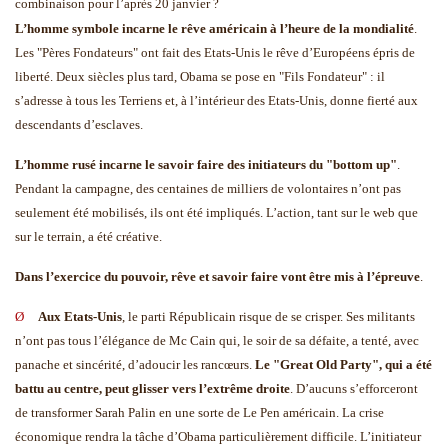
combinaison pour l’après 20 janvier ?
L’homme symbole incarne le rêve américain à l’heure de la mondialité
.
Les "Pères Fondateurs" ont fait des Etats-Unis le rêve d’Européens épris de
liberté. Deux siècles plus tard, Obama se pose en "Fils Fondateur" : il
s’adresse à tous les Terriens et, à l’intérieur des Etats-Unis, donne fierté aux
descendants d’esclaves.
L’homme rusé incarne le savoir faire des initiateurs du "bottom up"
.
Pendant la campagne, des centaines de milliers de volontaires n’ont pas
seulement été mobilisés, ils ont été impliqués. L’action, tant sur le web que
sur le terrain, a été créative.
Dans l’exercice du pouvoir, rêve et savoir faire vont être mis à l’épreuve
.
Ø
Aux Etats-Unis
, le parti Républicain risque de se crisper. Ses militants
n’ont pas tous l’élégance de Mc Cain qui, le soir de sa défaite, a tenté, avec
panache et sincérité, d’adoucir les rancœurs.
Le "Great Old Party", qui a été
battu au centre, peut glisser vers l’extrême droite
. D’aucuns s’efforceront
de transformer Sarah Palin en une sorte de Le Pen américain. La crise
économique rendra la tâche d’Obama particulièrement difficile. L’initiateur