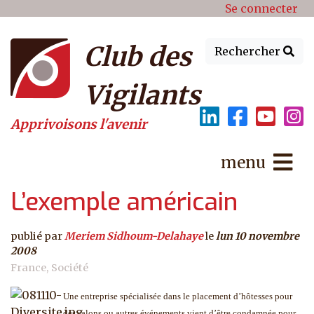
Menu du compte de l'utilisat
Aller au contenu principal
Se connecter
Club des
Rechercher
Vigilants
Apprivoisons l'avenir
menu
L’exemple américain
publié par
Meriem Sidhoum-Delahaye
le
lun 10 novembre
2008
France
Société
Une entreprise spécialisée dans le placement d’hôtesses pour
des salons ou autres événements vient d’être condamnée pour