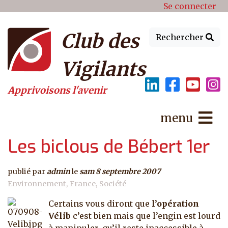
Menu du compte de l'utilisat
Aller au contenu principal
Se connecter
Club des
Rechercher
Vigilants
Apprivoisons l'avenir
menu
Les biclous de Bébert 1er
publié par
admin
le
sam 8 septembre 2007
Environnement
France
Société
Certains vous diront que
l’opération
Vélib
c’est bien mais que l’engin est lourd