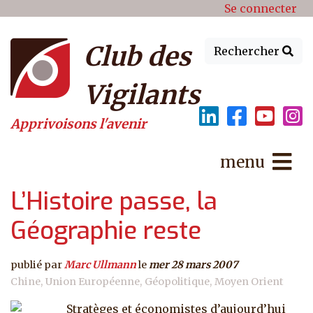
Menu du compte de l'utilisat
Aller au contenu principal
Se connecter
Club des
Rechercher
Vigilants
Apprivoisons l'avenir
menu
L’Histoire passe, la
Géographie reste
publié par
Marc Ullmann
le
mer 28 mars 2007
Chine
Union Européenne
Géopolitique
Moyen Orient
Stratèges et économistes d’aujourd’hui