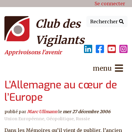
Menu du compte de l'utilisat
Aller au contenu principal
Se connecter
Club des
Rechercher
Vigilants
Apprivoisons l'avenir
menu
L’Allemagne au cœur de
l’Europe
publié par
Marc Ullmann
le
mer 27 décembre 2006
Union Européenne
Géopolitique
Russie
Dans les Mémoires qu’il vient de publier, l’ancien