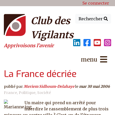
Menu du compte de l'utilisat
Aller au contenu principal
Se connecter
Club des
Rechercher
Vigilants
Apprivoisons l'avenir
menu
La France décriée
publié par
Meriem Sidhoum-Delahaye
le
mar 30 mai 2006
France
Politique
Société
Un maire qui prend un arrêté pour
interdire le rassemblement de plus trois