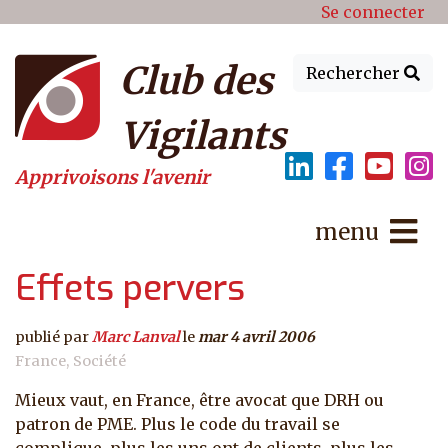
Menu du compte de l'utilisat
Aller au contenu principal
Se connecter
Club des
Rechercher
Vigilants
Apprivoisons l'avenir
menu
Effets pervers
publié par
Marc Lanval
le
mar 4 avril 2006
France
Société
Mieux vaut, en France, être avocat que DRH ou
patron de PME. Plus le code du travail se