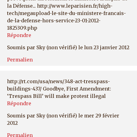
la Défense... http://www.leparisien.fr/high-
tech/megaupload-le-site-du-ministere-francais-
de-la-defense-hors-service-23-01-2012-
1825309.php
Répondre
Soumis par
Sky (non vérifié)
le lun 23 janvier 2012
Permalien
http://rt.com/usa/news/348-act-tresspass-
buildings-437/ Goodbye, First Amendment:
‘Trespass Bill’ will make protest illegal
Répondre
Soumis par
Sky (non vérifié)
le mer 29 février
2012
Permalien