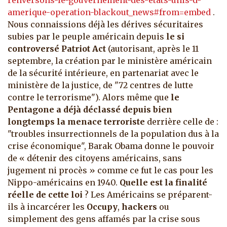
renversons-le-gouvernement-des-etats-unis-d-
amerique-operation-blackout_news#from=embed
.
Nous connaissions déjà les dérives sécuritaires
subies par le peuple américain depuis
le si
controversé Patriot Act
(autorisant, après le 11
septembre, la création par le ministère américain
de la sécurité intérieure, en partenariat avec le
ministère de la justice, de "72 centres de lutte
contre le terrorisme"). Alors même que
le
Pentagone a déjà déclassé depuis bien
longtemps la menace terroriste
derrière celle de :
"troubles insurrectionnels de la population dus à la
crise économique", Barak Obama donne le pouvoir
de « détenir des citoyens américains, sans
jugement ni procès » comme ce fut le cas pour les
Nippo-américains en 1940.
Quelle est la finalité
réelle de cette loi
? Les Américains se préparent-
ils à incarcérer les
Occupy
,
hackers
ou
simplement des gens affamés par la crise sous