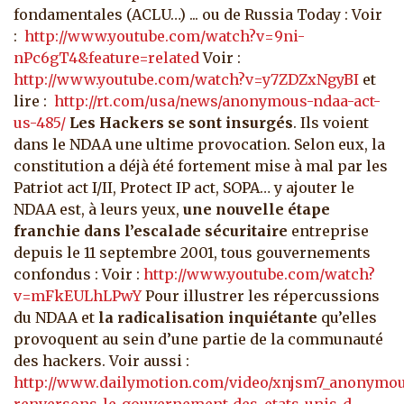
fondamentales (ACLU…) ... ou de Russia Today : Voir
:
http://www.youtube.com/watch?v=9ni-
nPc6gT4&feature=related
Voir :
http://www.youtube.com/watch?v=y7ZDZxNgyBI
et
lire :
http://rt.com/usa/news/anonymous-ndaa-act-
us-485/
Les Hackers se sont insurgés
. Ils voient
dans le NDAA une ultime provocation. Selon eux, la
constitution a déjà été fortement mise à mal par les
Patriot act I/II, Protect IP act, SOPA… y ajouter le
NDAA est, à leurs yeux,
une nouvelle étape
franchie dans l’escalade sécuritaire
entreprise
depuis le 11 septembre 2001, tous gouvernements
confondus : Voir :
http://www.youtube.com/watch?
v=mFkEULhLPwY
Pour illustrer les répercussions
du NDAA et
la radicalisation inquiétante
qu’elles
provoquent au sein d’une partie de la communauté
des hackers. Voir aussi :
http://www.dailymotion.com/video/xnjsm7_anonymo