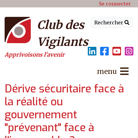
Menu du compte de l'utilisat
Aller au contenu principal
Se connecter
Club des
Rechercher
Vigilants
Apprivoisons l'avenir
menu
Dérive sécuritaire face à
la réalité ou
gouvernement
"prévenant" face à