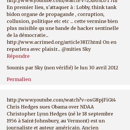
http://www.youtube.com/watch?v=ZX6o3L0T7nI
En premier lieu, s'attaquer à : Lobby, think tank
bidon organe de propagande , corruption,
collusion, politique etc etc ... cette vermine bien
plus nuisible qu une bande de hacker sentinelle
de la démocratie...
http://www.acrimed.org/article3817.html On en
reparlera avec plaisir... @mities Sky
Répondre
Soumis par
Sky (non vérifié)
le lun 30 avril 2012
Permalien
http://www.youtube.com/watch?v=osG8pjFiGt4
Chris Hedges sues Obama over NDAA
Christopher Lynn Hedges (né le 18 septembre
1956 à Saint-Johnsbury, au Vermont) est un
journaliste et auteur américain. Ancien