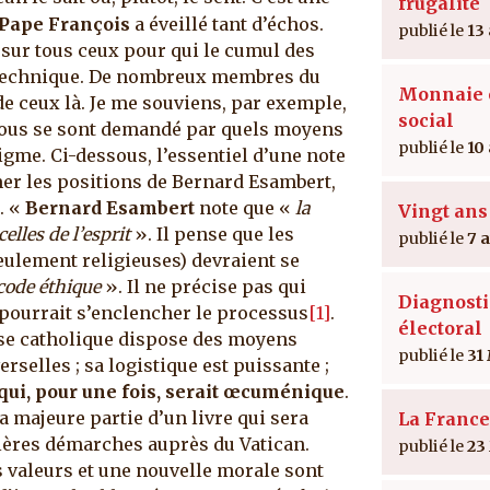
frugalité
 Pape François
a éveillé tant d’échos.
13
 sur tous ceux pour qui le cumul des
technique.
De nombreux membres du
Monnaie e
 de ceux là. Je me souviens, par exemple,
social
nous se sont demandé par quels moyens
10
gme. Ci-dessous, l’essentiel d’une note
imer les positions de Bernard Esambert,
. «
Bernard Esambert
note que «
la
Vingt ans
celles de l’esprit
». Il pense que les
7 
eulement religieuses) devraient se
code éthique
». Il ne précise pas qui
Diagnosti
ourrait s’enclencher le processus
[1]
.
électoral
ise catholique dispose des moyens
31
rselles ; sa logistique est puissante ;
qui, pour une fois, serait œcuménique
.
a majeure partie d’un livre qui sera
La France
ières démarches auprès du Vatican.
23
 valeurs et une nouvelle morale sont