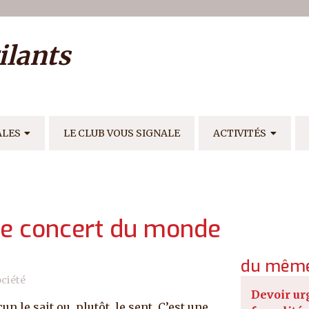
ilisateur
ilants
E
ALES
LE CLUB VOUS SIGNALE
ACTIVITÉS
le concert du monde
du même
ciété
Devoir ur
 le sait ou, plutôt, le sent. C’est une