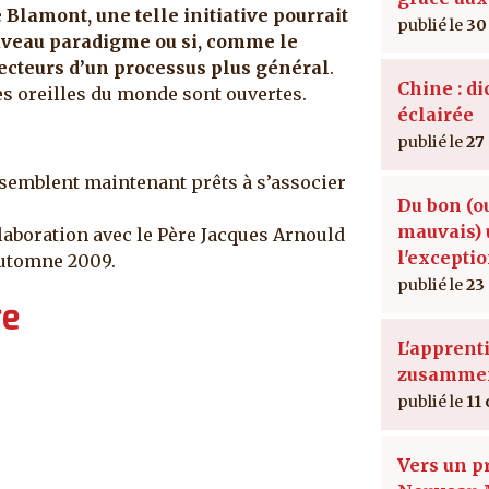
e Blamont, une telle initiative pourrait
30
uveau paradigme ou si, comme le
vecteurs d’un processus plus général
.
Chine : di
les oreilles du monde sont ouvertes.
éclairée
27
mblent maintenant prêts à s’associer
Du bon (o
mauvais) 
laboration avec le Père Jacques Arnould
l'excepti
’automne 2009.
23
re
L'apprent
zusamme
11 
Vers un p