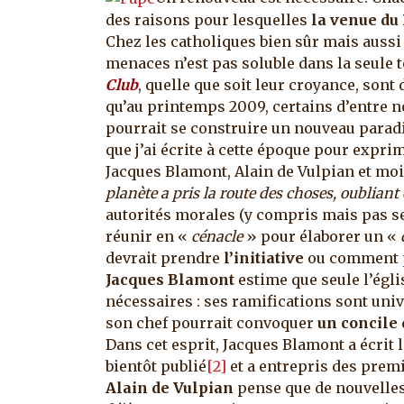
des raisons pour lesquelles
la venue du
Chez les catholiques bien sûr mais aussi
menaces n’est pas soluble dans la seule 
Club
, quelle que soit leur croyance, sont
qu’au printemps 2009, certains d’entre 
pourrait se construire un nouveau paradi
que j’ai écrite à cette époque pour expr
Jacques Blamont, Alain de Vulpian et moi
planète a pris la route des choses, oubliant 
autorités morales (y compris mais pas s
réunir en «
cénacle
» pour élaborer un «
devrait prendre
l’initiative
ou comment p
Jacques Blamont
estime que seule l’égl
nécessaires : ses ramifications sont unive
son chef pourrait convoquer
un concile 
Dans cet esprit, Jacques Blamont a écrit l
bientôt publié
[2]
et a entrepris des prem
Alain de Vulpian
pense que de nouvelles