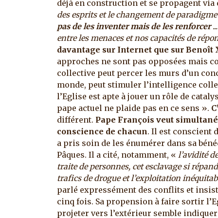
déjà en construction et se propagent vi
des esprits et le changement de paradigme
pas de les inventer mais de les renforcer
..
entre les menaces et nos capacités de répo
davantage sur Internet que sur Benoît 
approches ne sont pas opposées mais co
collective peut percer les murs d’un conci
monde, peut stimuler l’intelligence collec
l’Eglise est apte à jouer un rôle de cataly
pape actuel ne plaide pas en ce sens ».
C
différent.
Pape François veut simultané
conscience de chacun
. Il est conscient
a pris soin de les énumérer dans sa béné
Pâques. Il a cité, notamment, «
l’avidité d
traite de personnes, cet esclavage si répandu
trafics de drogue et l’exploitation inéquita
parlé expressément des conflits et
insis
cinq fois. Sa propension à faire sortir l’E
projeter vers l’extérieur semble indiquer 