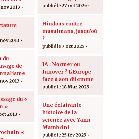
27 oct 2025
 nov 2013
Hindous contre
ctature
musulmans, jusqu’où
?
 nov 2013
7 oct 2025
u du
IA : Normer ou
usage de
Innover ? L’Europe
onnalisme
face à son dilemme
 nov 2013
18 Mar 2025
issage du «
Une éclairante
n »
histoire de la
oct 2013
science avec Yann
Mambrini
rochain «
25 fév 2025