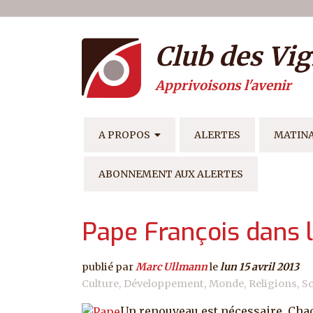
Menu du compte de l'ut
Aller au contenu principal
Club des Vig
Apprivoisons l'avenir
NAVIGATION PRINCIPAL
A PROPOS
ALERTES
MATIN
ABONNEMENT AUX ALERTES
Pape François dans 
publié par
Marc Ullmann
le
lun 15 avril 2013
Culture
Développement
Monde
Religions
So
Un renouveau est nécessaire. Chacun