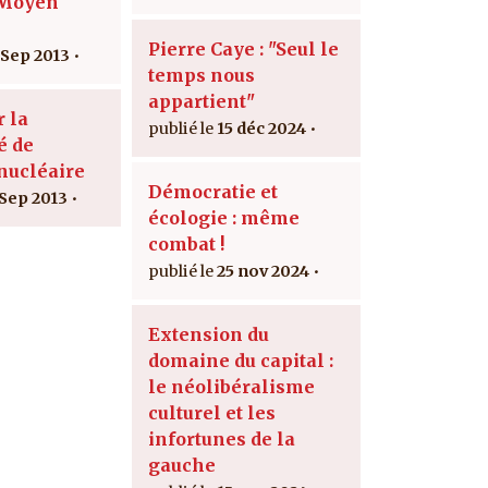
 Moyen
Pierre Caye : "Seul le
 Sep 2013
temps nous
appartient"
r la
15 déc 2024
é de
 nucléaire
Démocratie et
 Sep 2013
écologie : même
combat !
25 nov 2024
Extension du
domaine du capital :
le néolibéralisme
culturel et les
infortunes de la
gauche