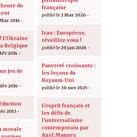
'heure du
française
ment
2 Mar 2026
 Mar 2014
Iran : Européens,
! L'Ukraine
réveillez-vous !
la Belgique
29 jan 2026
 fév 2014
Pauvreté croissante :
un jeu de
les leçons du
s
Royaum-Uni
 fév 2014
30 nov 2025
séduction
L’esprit français et
déc 2013
les défis de
l’universalisme
contemporain par
la morale
Axel Maugey
x normes