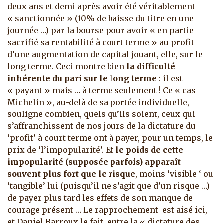
deux ans et demi après avoir été véritablement
« sanctionnée » (10% de baisse du titre en une
journée …) par la bourse pour avoir « en partie
sacrifié sa rentabilité à court terme » au profit
d’une augmentation de capital jouant, elle, sur le
long terme. Ceci montre bien
la difficulté
inhérente du pari sur le long terme
: il est
« payant » mais … à terme seulement ! Ce « cas
Michelin », au-delà de sa portée individuelle,
souligne combien, quels qu’ils soient, ceux qui
s’affranchissent de nos jours de la dictature du
‘profit’ à court terme ont à payer, pour un temps, le
prix de ‘l’impopularité’. Et
le poids de cette
impopularité (supposée parfois) apparaît
souvent plus fort que le risque
, moins ‘visible ‘ ou
‘tangible’ lui (puisqu’il ne s’agit que d’un risque …)
de payer plus tard les effets de son manque de
courage présent … Le rapprochement est aisé ici,
et Daniel Barroux le fait, entre la « dictature des