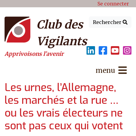
Menu du compte de l'utilisat
Aller au contenu principal
Se connecter
Club des
Rechercher
Vigilants
Apprivoisons l'avenir
menu
Les urnes, l’Allemagne,
les marchés et la rue …
ou les vrais électeurs ne
sont pas ceux qui votent