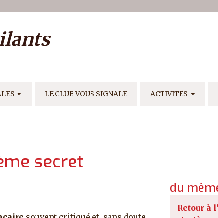
ilisateur
ilants
E
ALES
LE CLUB VOUS SIGNALE
ACTIVITÉS
ième secret
du même
Retour à l
ncaire
souvent critiqué et, sans doute,