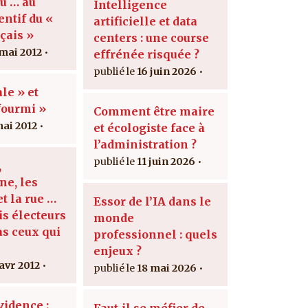
ou … au
Intelligence
entif du «
artificielle et data
çais »
centers : une course
 mai 2012
effrénée risquée ?
16 juin 2026
ale » et
fourmi »
Comment être maire
mai 2012
et écologiste face à
l’administration ?
11 juin 2026
,
ne, les
t la rue …
Essor de l’IA dans le
is électeurs
monde
as ceux qui
professionnel : quels
enjeux ?
 avr 2012
18 mai 2026
vidence :
Faut-il se méfier de