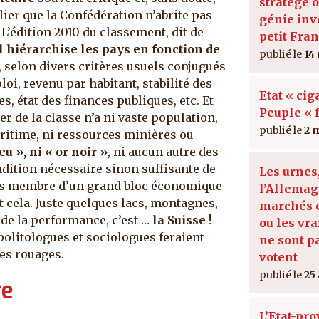
stratège 
blier que la Confédération n’abrite pas
génie inv
.
L’édition 2010 du classement, dit de
petit Fran
l hiérarchise les pays en fonction de
14
, selon divers critères usuels conjugués
oi, revenu par habitant, stabilité des
Etat « cig
s, état des finances publiques, etc. Et
Peuple « 
r de la classe n’a ni vaste population,
2 
aritime, ni ressources minières ou
leu », ni « or noir »
, ni aucun autre des
ition nécessaire sinon suffisante de
Les urnes
plus membre d’un grand bloc économique
l’Allemag
t cela. Juste quelques lacs, montagnes,
marchés e
l de la performance, c’est …
la Suisse
!
ou les vra
politologues et sociologues feraient
ne sont p
les rouages.
votent
25
re
L’Etat-pro