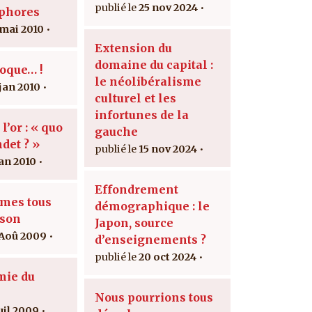
25 nov 2024
phores
 mai 2010
Extension du
domaine du capital :
oque… !
le néolibéralisme
 jan 2010
culturel et les
infortunes de la
l’or : « quo
gauche
det ? »
15 nov 2024
jan 2010
Effondrement
mes tous
démographique : le
nson
Japon, source
 Aoû 2009
d’enseignements ?
20 oct 2024
mie du
Nous pourrions tous
uil 2009