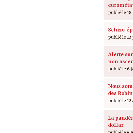
eurométa
18
Schizo-ép
13
Alerte sur 
non ascen
6 
Nous som
des Robi
12
La pandé
dollar
4 J