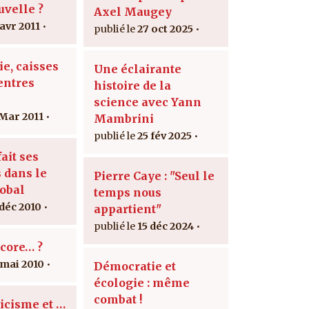
uvelle ?
Axel Maugey
 avr 2011
27 oct 2025
e, caisses
Une éclairante
entres
histoire de la
science avec Yann
 Mar 2011
Mambrini
25 fév 2025
ait ses
 dans le
Pierre Caye : "Seul le
lobal
temps nous
 déc 2010
appartient"
15 déc 2024
ncore… ?
 mai 2010
Démocratie et
écologie : même
combat !
icisme et …