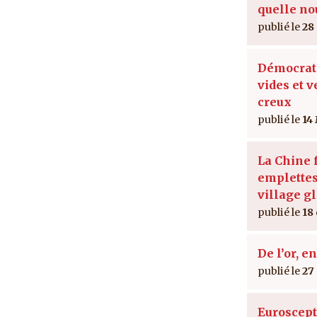
quelle no
28
Démocrati
vides et v
creux
14
La Chine f
emplettes
village g
18
De l’or, e
27
Euroscept