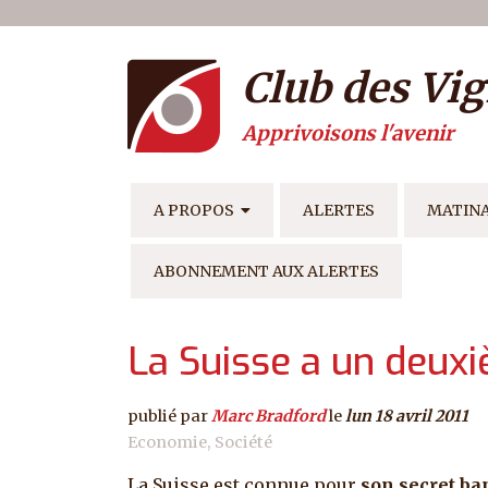
Menu du compte de l'ut
Aller au contenu principal
Club des Vig
Apprivoisons l'avenir
NAVIGATION PRINCIPAL
A PROPOS
ALERTES
MATIN
ABONNEMENT AUX ALERTES
La Suisse a un deux
publié par
Marc Bradford
le
lun 18 avril 2011
Economie
Société
La Suisse est connue pour
son secret ba