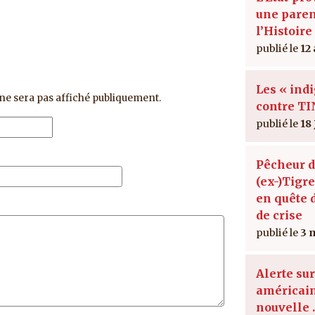
une paren
l’Histoire
12
Les « ind
ne sera pas affiché publiquement.
contre T
18 
Pêcheur d
(ex-)Tigre
en quête 
de crise
3 
Alerte sur
américain
nouvelle 