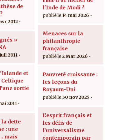
thèse de
l'Inde de Modi ?
 ?
14 mai 2026
 avr 2012
Menaces sur la
ignés »
philanthropie
INA
française
Juil 2011
2 Mar 2026
’Islande et
Pauvreté croissante :
 Celtique
les leçons du
d’une sortie
Royaum-Uni
30 nov 2025
mai 2011
L’esprit français et
 la dette
les défis de
e : une
l’universalisme
… mais
contemporain par