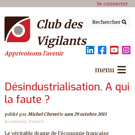
Menu du compte de l'utilisat
Aller au contenu principal
Se connecter
Club des
Rechercher
Vigilants
Apprivoisons l'avenir
menu
Désindustrialisation. A qui
la faute ?
publié par
Michel Chevet
le
sam 29 octobre 2011
Economie
France
Le véritable drame de l'économie française