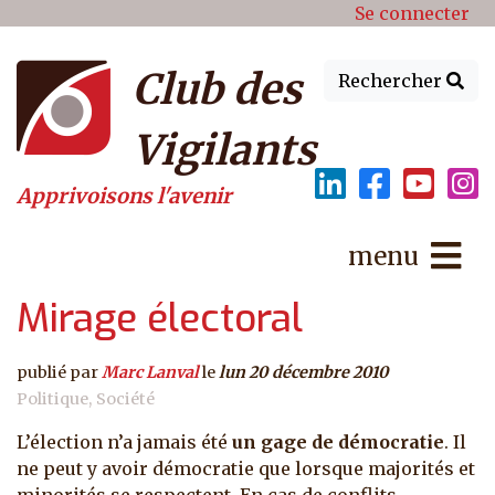
Menu du compte de l'utilisat
Aller au contenu principal
Se connecter
Club des
Rechercher
Vigilants
Apprivoisons l'avenir
menu
Mirage électoral
publié par
Marc Lanval
le
lun 20 décembre 2010
Politique
Société
L’élection n’a jamais été
un gage de démocratie
. Il
ne peut y avoir démocratie que lorsque majorités et