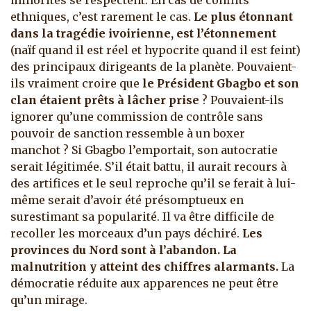
minorités se respectent. En cas de conflits
ethniques, c’est rarement le cas.
Le plus
étonnant
dans la tragédie ivoirienne, est l’étonnement
(naïf quand il est réel et hypocrite quand il est feint)
des principaux dirigeants de la planète. Pouvaient-
ils vraiment croire que
le Président Gbagbo et son
clan étaient prêts à lâcher prise
? Pouvaient-ils
ignorer qu’une commission de contrôle sans
pouvoir de sanction ressemble à un boxer
manchot ? Si Gbagbo l’emportait, son autocratie
serait légitimée. S’il était battu, il aurait recours à
des artifices et le seul reproche qu’il se ferait à lui-
même serait d’avoir été présomptueux en
surestimant sa popularité. Il va être difficile de
recoller les morceaux d’un pays déchiré.
Les
provinces du Nord sont à l’abandon. La
malnutrition y atteint des chiffres alarmants.
La
démocratie réduite aux apparences ne peut être
qu’un mirage.